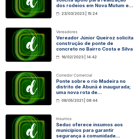
dos rodeios em Nova Mutum e
Jaci Paraná
23/03/2023 | 15:24
Vereadores
Vereador Júnior Queiroz solicita
construção de ponte de
concreto no Bairro Costa e Silva
16/02/2023 | 14:42
Corredor Comercial
Ponte sobre o rio Madeira no
distrito de Abunã é inaugurada;
uma nova rota de
desenvolvimento para
08/05/2021 | 08:44
Amazônia
Insumos
Seduc oferece insumos aos
municípios para garantir
segurança à comunidade