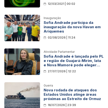
escolar
12/03/2021 | 00:02
Inauguração
Sofia Andrade participa da
inauguração da nova Havan em
Ariquemes
02/08/2026 | 11:24
Atividade Parlamentar
Sofia Andrade é lançada pelo PL
e região de Guajará-Mirim, Iata
e Nova Mamoré pode eleger
sua primeira deputada federal
27/07/2026 | 12:22
Guerra
Nova rodada de ataques dos
Estados Unidos atinge áreas
próximas ao Estreito de Ormuz
16/07/2026 | 23:39