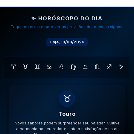
✨ HORÓSCOPO DO DIA
Toque ou arraste para ver as previsões de todos os signos.
Hoje, 10/08/2026
♈
♉
♊
♋
♌
♍
♎
♏
♐
♑
♊
Gemeos
Novas amizades podem surgir em lugares inusitados. A
versatilidade é seu ponto forte; use-a para resolver