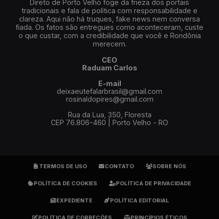
Direto de Porto Velho foge da frieza dos portais
tradicionais e fala de política com responsabilidade e
clareza. Aqui não há truques, fake news nem conversa
fiada. Os fatos são entregues como aconteceram, custe
o que custar, com a credibilidade que você e Rondônia
merecem.
CEO
Raduam Carlos
E-mail
deixaeutefalarbrasil@gmail.com
rosinaldopires@gmail.com
Rua da Lua, 350, Floresta
CEP 76.806-460 | Porto Velho - RO
TERMOS DE USO
CONTATO
SOBRE NÓS
POLÍTICA DE COOKIES
POLÍTICA DE PRIVACIDADE
EXPEDIENTE
POLÍTICA EDITORIAL
POLÍTICA DE CORREÇÕES
PRINCÍPIOS ÉTICOS