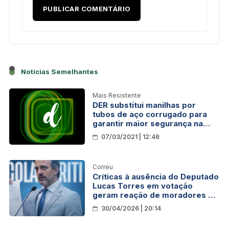
Notícias Semelhantes
Mais Resistente
DER substitui manilhas por
tubos de aço corrugado para
garantir maior segurança na
trafegabilidade em rodovias de
07/03/2021 | 12:46
Rondônia
Correu
Críticas à ausência do Deputado
Lucas Torres em votação
geram reação de moradores de
Minas Novas na RESEX Jaci-
30/04/2026 | 20:14
Paraná