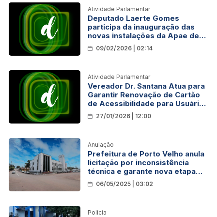
Atividade Parlamentar
Deputado Laerte Gomes
participa da inauguração das
novas instalações da Apae de
Ji-Paraná
09/02/2026 | 02:14
Atividade Parlamentar
Vereador Dr. Santana Atua para
Garantir Renovação de Cartão
de Acessibilidade para Usuários
com Transtornos Mentais leves
27/01/2026 | 12:00
e Beneficiários da Previdência
Anulação
Prefeitura de Porto Velho anula
licitação por inconsistência
técnica e garante nova etapa
com maior segurança jurídica
06/05/2025 | 03:02
Polícia