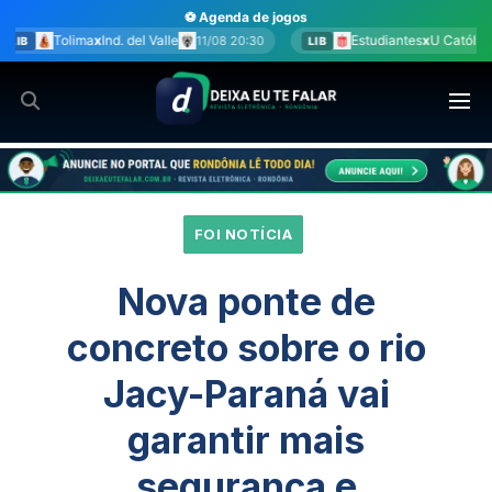
Ir
⚽ Agenda de jogos
para
lle
Estudiantes
x
U Católica
11/08 20:30
11/08 20:30
LIB
SUL
o
conteúdo
FOI NOTÍCIA
Nova ponte de
concreto sobre o rio
Jacy-Paraná vai
garantir mais
segurança e