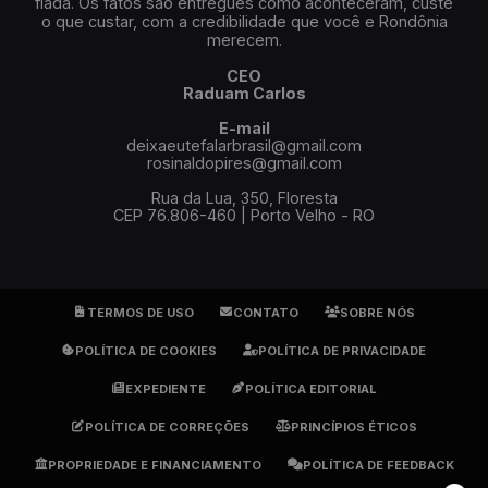
fiada. Os fatos são entregues como aconteceram, custe
o que custar, com a credibilidade que você e Rondônia
merecem.
CEO
Raduam Carlos
E-mail
deixaeutefalarbrasil@gmail.com
rosinaldopires@gmail.com
Rua da Lua, 350, Floresta
CEP 76.806-460 | Porto Velho - RO
TERMOS DE USO
CONTATO
SOBRE NÓS
POLÍTICA DE COOKIES
POLÍTICA DE PRIVACIDADE
EXPEDIENTE
POLÍTICA EDITORIAL
POLÍTICA DE CORREÇÕES
PRINCÍPIOS ÉTICOS
PROPRIEDADE E FINANCIAMENTO
POLÍTICA DE FEEDBACK