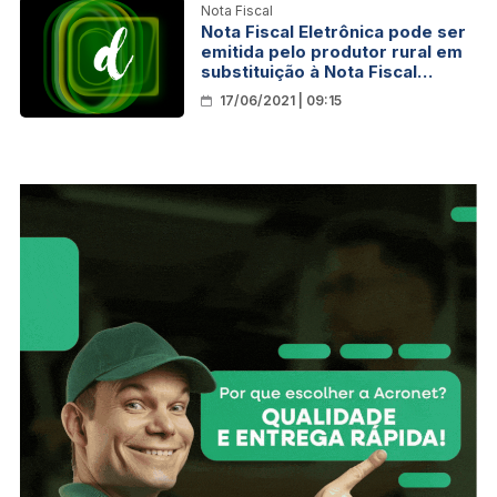
Nota Fiscal
Nota Fiscal Eletrônica pode ser
emitida pelo produtor rural em
substituição à Nota Fiscal
Avulsa; novo decreto está em
17/06/2021 | 09:15
vigor