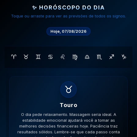
✨ HORÓSCOPO DO DIA
Toque ou arraste para ver as previsões de todos os signos.
Hoje, 07/08/2026
♈
♉
♊
♋
♌
♍
♎
♏
♐
♑
♊
Gemeos
O dia pede movimento. Caminhe, corra, pedale. A
versatilidade é seu ponto forte; use-a para resolver
impasses de forma criativa. A versatilidade ajudará no
sucesso. Lembre-se que cada passo conta na sua