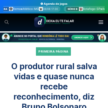
Ir
⚽ Agenda de jogos
para
Botafogo-SP
x
América-MG
08/08 17:30
08/08 17:30
SÉRIE B
o
conteúdo
PRIMEIRA PÁGINA
O produtor rural salva
vidas e quase nunca
recebe
reconhecimento, diz
Bruno Bolsonaro