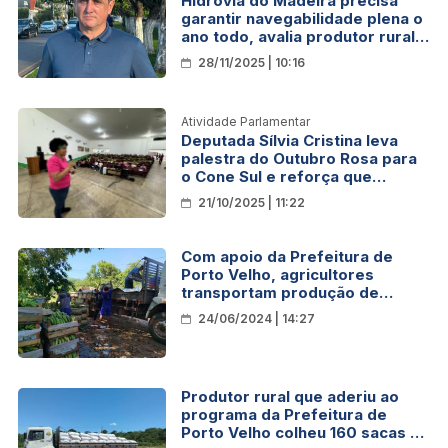
Hidrovia do Madeira precisa
garantir navegabilidade plena o
ano todo, avalia produtor rural
Marcelo Lucas
28/11/2025 | 10:16
Atividade Parlamentar
Deputada Sílvia Cristina leva
palestra do Outubro Rosa para
o Cone Sul e reforça que
prevenção salva vidas
21/10/2025 | 11:22
Com apoio da Prefeitura de
Porto Velho, agricultores
transportam produção de
banana para a Feira do Produtor
24/06/2024 | 14:27
Rural
Produtor rural que aderiu ao
programa da Prefeitura de
Porto Velho colheu 160 sacas de