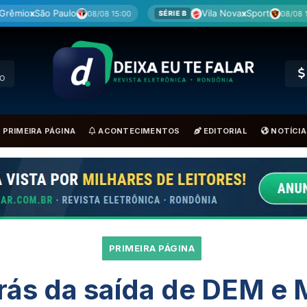
Vila Nova
x
Sport
R
08/08 15:00
08/08 15:00
SÉRIE B
BRA
RO
PRIMEIRA PÁGINA
ACONTECIMENTOS
EDITORIAL
NOTÍCIA
PRIMEIRA PÁGINA
trás da saída de DEM e