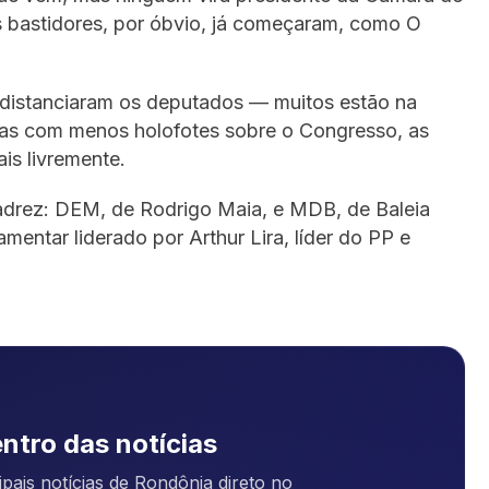
 bastidores, por óbvio, já começaram, como O
 distanciaram os deputados — muitos estão na
mas com menos holofotes sobre o Congresso, as
is livremente.
adrez: DEM, de Rodrigo Maia, e MDB, de Baleia
mentar liderado por Arthur Lira, líder do PP e
ntro das notícias
pais notícias de Rondônia direto no