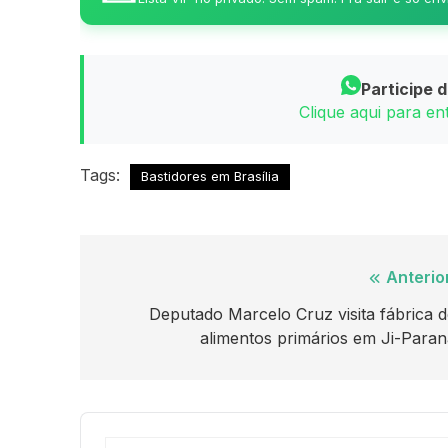
Participe 
Clique aqui para e
Tags:
Bastidores em Brasília
Navegação
Anterio
de
Deputado Marcelo Cruz visita fábrica 
alimentos primários em Ji-Paran
Post