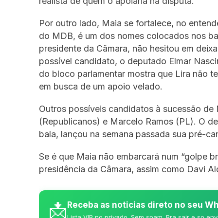
realista de quem o apoiaria na disputa.
Por outro lado, Maia se fortalece, no entende
do MDB, é um dos nomes colocados nos bast
presidente da Câmara, não hesitou em deix
possível candidato, o deputado Elmar Nasci
do bloco parlamentar mostra que Lira não te
em busca de um apoio velado.
Outros possíveis candidatos à sucessão de 
(Republicanos) e Marcelo Ramos (PL). O de
bala, lançou na semana passada sua pré-can
Se é que Maia não embarcará num “golpe br
presidência da Câmara, assim como Davi Al
📩
Receba as noticias direto no seu 
Lista VIP no privado. Sem spam. Pra sair e so env