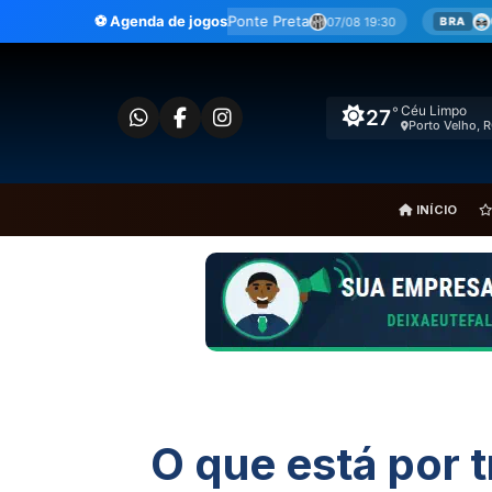
Ir
Ceará
x
Ponte Preta
⚽ Agenda de jogos
Grêmio
x
São Paulo
07/08 19:30
E B
BRA
para
o
conteúdo
Céu Limpo
°
27
Porto Velho, 
INÍCIO
O que está por 