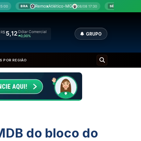
emo
x
Atlético-MG
Botafogo-SP
x
América-M
08/08 17:30
SÉRIE B
Dólar Comercial
R$
5,12
GRUPO
0,00%
S POR REGIÃO
 MDB do bloco do