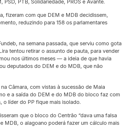
, PSD, PTB, Solidariedade, PROS e Avante.
ta, fizeram com que DEM e MDB decidissem,
omento, reduzindo para 158 os parlamentares
 Fundeb, na semana passada, que serviu como gota
Lira tentou retirar o assunto de pauta, para vender
mou nos últimos meses — a ideia de que havia
rritou deputados do DEM e do MDB, que não
 na Câmara, com vistas à sucessão de Maia
ssimo e a saída do DEM e do MDB do bloco faz com
 o líder do PP fique mais isolado.
disseram que o bloco do Centrão “dava uma falsa
 e MDB, o alagoano poderá fazer um cálculo mais