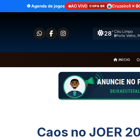
Ir
x
Palmeiras
⚽ Agenda de jogos
AO VIVO
Corinthians
x
Internacional
Cruzeiro
1 x 0
05/08 20:30
06/
COPA BR
COPA BR
para
o
conteúdo
Céu Limpo
°
28
Porto Velho, 
INÍCIO
Caos no JOER 20