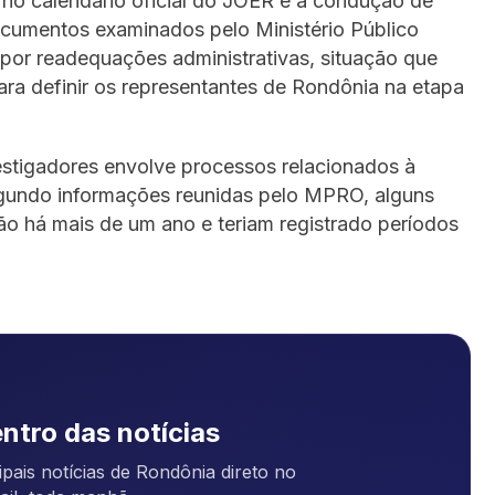
no calendário oficial do JOER e a condução de
ocumentos examinados pelo Ministério Público
por readequações administrativas, situação que
a definir os representantes de Rondônia na etapa
stigadores envolve processos relacionados à
egundo informações reunidas pelo MPRO, alguns
o há mais de um ano e teriam registrado períodos
ntro das notícias
pais notícias de Rondônia direto no