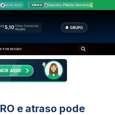
Operário PR
x
São Bernardo
Ceará
x
Ponte
07/08 18:30
SÉRIE B
Dólar Comercial
R$
5,10
GRUPO
0,00%
S POR REGIÃO
RO e atraso pode