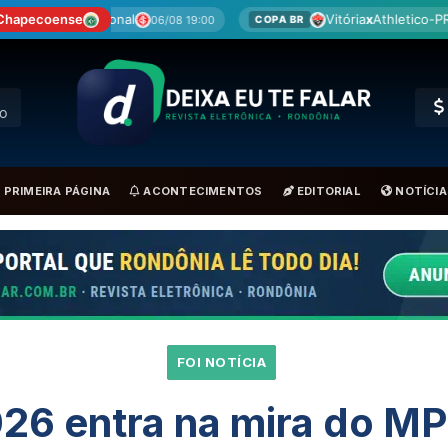
Chapecoense
Vitória
x
Athletico-PR
08 19:00
06/08 19:00
COPA BR
SÉRIE B
RO
PRIMEIRA PÁGINA
ACONTECIMENTOS
EDITORIAL
NOTÍCIA
FOI NOTÍCIA
26 entra na mira do MP