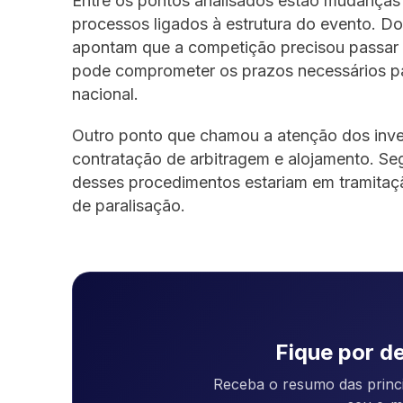
Entre os pontos analisados estão mudanças 
processos ligados à estrutura do evento. D
apontam que a competição precisou passar 
pode comprometer os prazos necessários par
nacional.
Outro ponto que chamou a atenção dos inve
contratação de arbitragem e alojamento. S
desses procedimentos estariam em tramitaçã
de paralisação.
Fique por de
Receba o resumo das princi