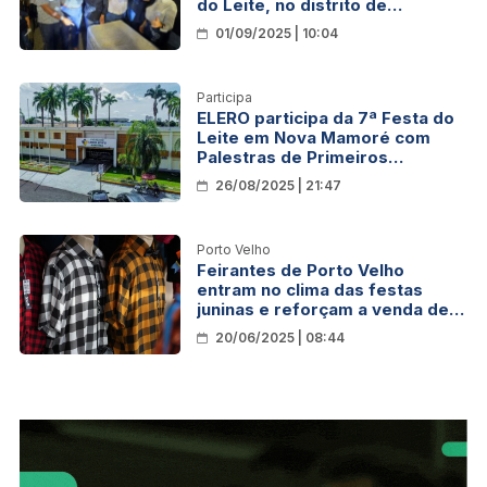
do Leite, no distrito de
Palmeiras, em Nova Mamoré
01/09/2025 | 10:04
Participa
ELERO participa da 7ª Festa do
Leite em Nova Mamoré com
Palestras de Primeiros
Socorros e Fotografia
26/08/2025 | 21:47
Porto Velho
Feirantes de Porto Velho
entram no clima das festas
juninas e reforçam a venda de
produtos típicos para esta
20/06/2025 | 08:44
época do ano