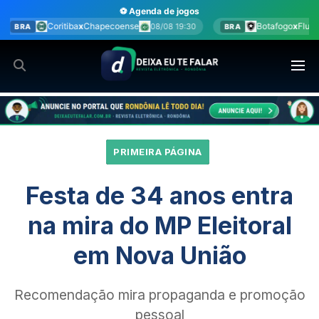
Ir
⚽ Agenda de jogos
para
coense
Botafogo
x
Fluminense
08/08 19:30
08/08 20:00
BRA
o
conteúdo
PRIMEIRA PÁGINA
Festa de 34 anos entra
na mira do MP Eleitoral
em Nova União
Recomendação mira propaganda e promoção
pessoal