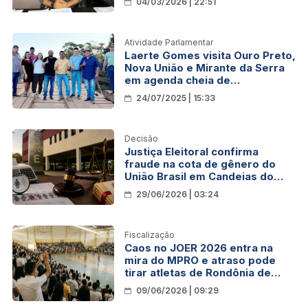
04/03/2026 | 22:51
Atividade Parlamentar
Laerte Gomes visita Ouro Preto,
Nova União e Mirante da Serra
em agenda cheia de
compromissos
24/07/2025 | 15:33
Decisão
Justiça Eleitoral confirma
fraude na cota de gênero do
União Brasil em Candeias do
Jamari
29/06/2026 | 03:24
Fiscalização
Caos no JOER 2026 entra na
mira do MPRO e atraso pode
tirar atletas de Rondônia de
competição nacional
09/06/2026 | 09:29