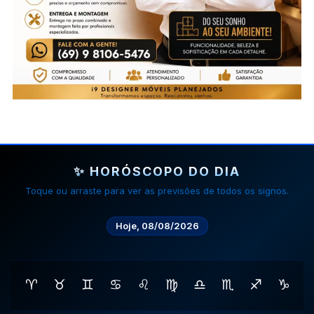
✨ HORÓSCOPO DO DIA
Toque ou arraste para ver as previsões de todos os signos.
Hoje, 08/08/2026
♈
♉
♊
♋
♌
♍
♎
♏
♐
♑