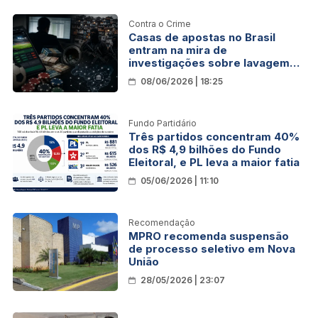
Contra o Crime
Casas de apostas no Brasil
entram na mira de
investigações sobre lavagem
de dinheiro do PCC
08/06/2026 | 18:25
Fundo Partidário
Três partidos concentram 40%
dos R$ 4,9 bilhões do Fundo
Eleitoral, e PL leva a maior fatia
05/06/2026 | 11:10
Recomendação
MPRO recomenda suspensão
de processo seletivo em Nova
União
28/05/2026 | 23:07