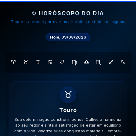
✨ HORÓSCOPO DO DIA
Toque ou arraste para ver as previsões de todos os signos.
Hoje, 09/08/2026
♈
♉
♊
♋
♌
♍
♎
♏
♐
♑
♊
Gemeos
Sua habilidade manual pode ser útil. Conecte-se com
pessoas que compartilham seus ideais e veja como a
colaboração gera frutos. Esteja aberto a novas ideias.