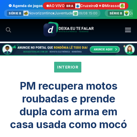
Ir
⚽ Agenda de jogos
AO VIVO
Cruzeiro
0 x 0
Mirassol
BRA
para
zontino
x
Juventude
Cuiabá
x
Fortaleza
09/08 15:00
09/08 1
SÉRIE B
o
conteúdo
INTERIOR
PM recupera motos
roubadas e prende
dupla com arma em
casa usada como mocó