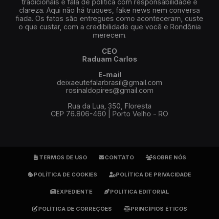
tradicionais e fala de política com responsabilidade e
clareza. Aqui não há truques, fake news nem conversa
fiada. Os fatos são entregues como aconteceram, custe
o que custar, com a credibilidade que você e Rondônia
merecem.
CEO
Raduam Carlos
E-mail
deixaeutefalarbrasil@gmail.com
rosinaldopires@gmail.com
Rua da Lua, 350, Floresta
CEP 76.806-460 | Porto Velho - RO
TERMOS DE USO
CONTATO
SOBRE NÓS
POLÍTICA DE COOKIES
POLÍTICA DE PRIVACIDADE
EXPEDIENTE
POLÍTICA EDITORIAL
POLÍTICA DE CORREÇÕES
PRINCÍPIOS ÉTICOS