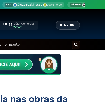
Athletic
x
Criciúma
Bahia
x
Vasc
09/08 10:00
SÉRIE B
BRA
Euro Comercial
R$
5,90
GRUPO
0,00%
S POR REGIÃO
ia nas obras da