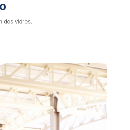
ho
m dos vidros.