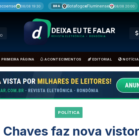
go
x
Fluminense
Cruzeiro
x
Mirassol
08/08 20:00
09/08 10:00
BRA
O
PRIMEIRA PÁGINA
ACONTECIMENTOS
EDITORIAL
NOTÍCIA
POLÍTICA
n Chaves faz nova vistor