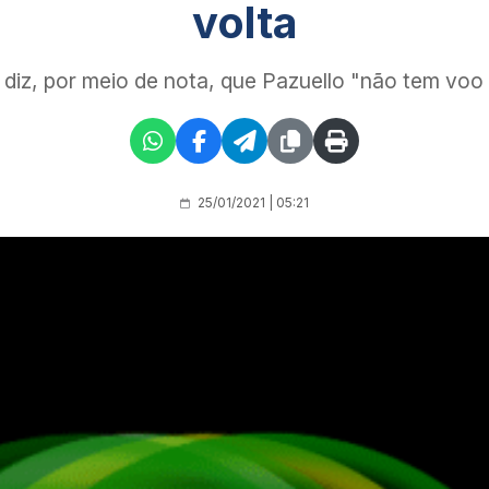
volta
diz, por meio de nota, que Pazuello "não tem voo d
25/01/2021 | 05:21