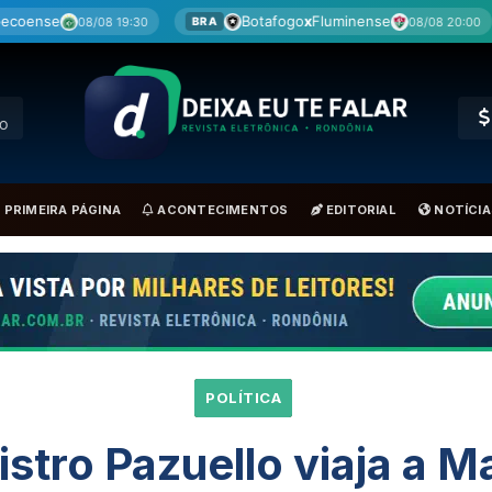
Botafogo
x
Fluminense
Cruzeiro
x
08/08 20:00
BRA
BRA
RO
PRIMEIRA PÁGINA
ACONTECIMENTOS
EDITORIAL
NOTÍCIA
POLÍTICA
istro Pazuello viaja a 