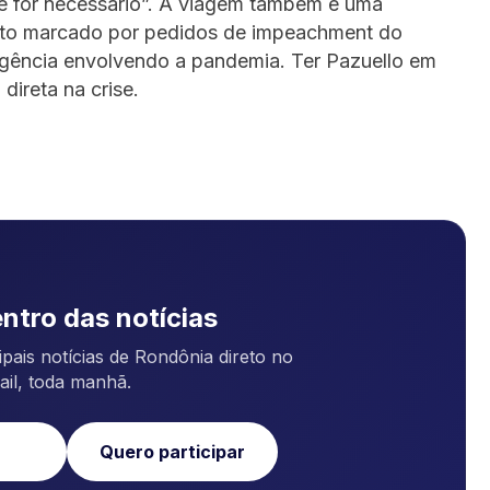
e for necessário”. A viagem também é uma
nto marcado por pedidos de impeachment do
ligência envolvendo a pandemia. Ter Pazuello em
ireta na crise.
ntro das notícias
pais notícias de Rondônia direto no
ail, toda manhã.
Quero participar