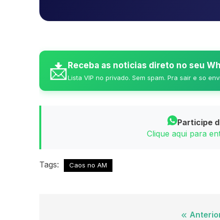
📩
Receba as noticias direto no seu 
Lista VIP no privado. Sem spam. Pra sair e so env
Participe 
Clique aqui para e
Tags:
Caos no AM
Navegação
Anterio