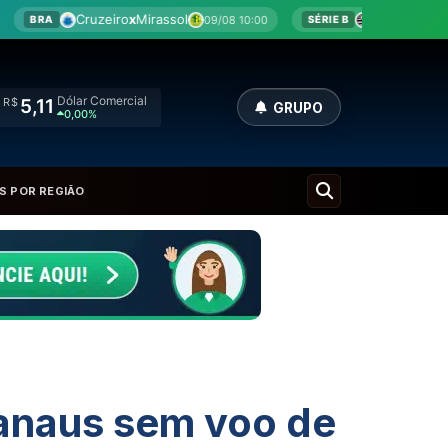
Mirassol
Athletic
x
Criciúma
09/08 10:00
09/08 10:00
SÉRIE B
Dólar Comercial
R$
5,11
GRUPO
0,00%
S POR REGIÃO
Manaus sem voo de