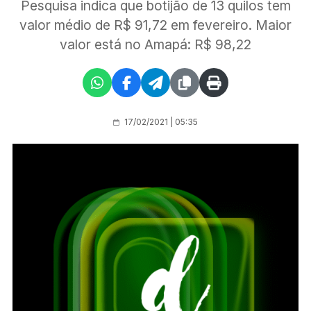
Pesquisa indica que botijão de 13 quilos tem
valor médio de R$ 91,72 em fevereiro. Maior
valor está no Amapá: R$ 98,22
17/02/2021 | 05:35