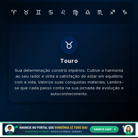
♈
♉
♊
♋
♌
♍
♎
♏
♐
♑
♊
Gemeos
Sua habilidade manual pode ser útil. Conecte-se com
pessoas que compartilham seus ideais e veja como a
colaboração gera frutos. Esteja aberto a novas ideias.
Lembre-se que cada passo conta na sua jornada de
evolução e autoconhecimento.