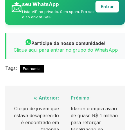
📩
seu WhatsApp
Entrar
Lista VIP no privado. Sem spam. Pra sair
e so enviar SAIR.
Participe da nossa comunidade!
Clique aqui para entrar no grupo do WhatsApp
Tags:
Economia
Navegação
Anterior:
Próximo:
de
Corpo de jovem que
Idaron compra avião
estava desaparecido
de quase R$ 1 milhão
Post
é encontrado em
para reforçar
fazenda
fiscalização de