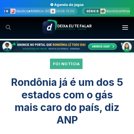
Ir
⚽ Agenda de jogos
para
-GO
Novorizontino
x
Juventude
09/08 15:00
09/08 15:00
SÉRIE B
o
conteúdo
FOI NOTÍCIA
Rondônia já é um dos 5
estados com o gás
mais caro do país, diz
ANP