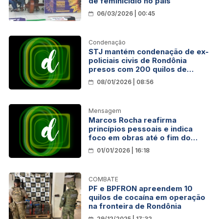
de feminicídio no país
06/03/2026 | 00:45
Condenação
STJ mantém condenação de ex-
policiais civis de Rondônia
presos com 200 quilos de
droga no Mato Grosso
08/01/2026 | 08:56
Mensagem
Marcos Rocha reafirma
princípios pessoais e indica
foco em obras até o fim do
mandato em Rondônia
01/01/2026 | 16:18
COMBATE
PF e BPFRON apreendem 10
quilos de cocaína em operação
na fronteira de Rondônia
29/12/2025 | 17:32