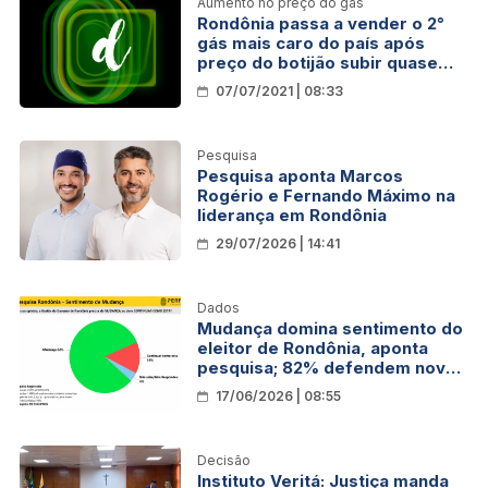
Aumento no preço do gás
Rondônia passa a vender o 2°
gás mais caro do país após
preço do botijão subir quase
16% em seis meses
07/07/2021 | 08:33
Pesquisa
Pesquisa aponta Marcos
Rogério e Fernando Máximo na
liderança em Rondônia
29/07/2026 | 14:41
Dados
Mudança domina sentimento do
eleitor de Rondônia, aponta
pesquisa; 82% defendem nova
direção para o Estado
17/06/2026 | 08:55
Decisão
Instituto Veritá: Justiça manda