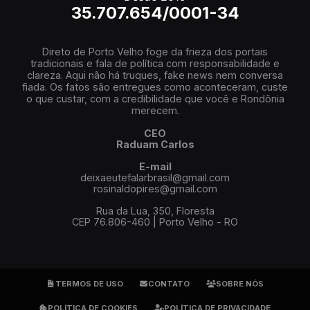
35.707.654/0001-34
Direto de Porto Velho foge da frieza dos portais
tradicionais e fala de política com responsabilidade e
clareza. Aqui não há truques, fake news nem conversa
fiada. Os fatos são entregues como aconteceram, custe
o que custar, com a credibilidade que você e Rondônia
merecem.
CEO
Raduam Carlos
E-mail
deixaeutefalarbrasil@gmail.com
rosinaldopires@gmail.com
Rua da Lua, 350, Floresta
CEP 76.806-460 | Porto Velho - RO
TERMOS DE USO
CONTATO
SOBRE NÓS
POLÍTICA DE COOKIES
POLÍTICA DE PRIVACIDADE