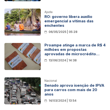
Ajuda
RO: governo libera auxílio
emergencial a vítimas das
enchentes
06/05/2025 | 05:28
Proampe atinge a marca de R$ 4
milhões em propostas
aprovadas de microcrédito
produtivo e orientado em Porto
13/06/2024 | 14:38
Velho
Nacional
Senado aprova isenção de IPVA
para carros com mais de 20
anos
14/03/2024 | 13:54