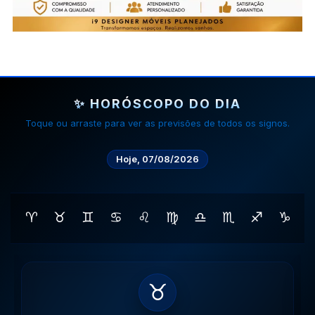
✨ HORÓSCOPO DO DIA
Toque ou arraste para ver as previsões de todos os signos.
Hoje, 07/08/2026
♈
♉
♊
♋
♌
♍
♎
♏
♐
♑
♊