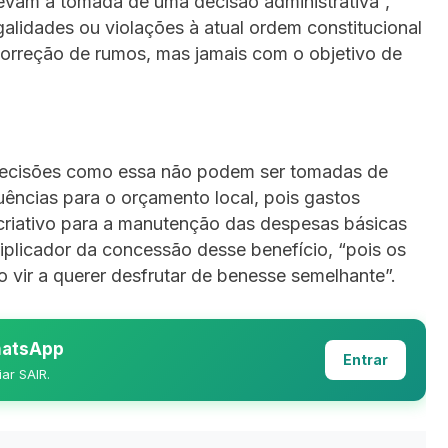
evam à tomada de uma decisão administrativa”,
galidades ou violações à atual ordem constitucional
correção de rumos, mas jamais com o objetivo de
e decisões como essa não podem ser tomadas de
uências para o orçamento local, pois gastos
riativo para a manutenção das despesas básicas
iplicador da concessão desse benefício, “pois os
o vir a querer desfrutar de benesse semelhante”.
WhatsApp
Entrar
iar SAIR.