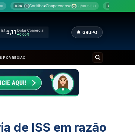
itiba
x
Chapecoense
Botafogo
x
Fluminense
08/08 19:30
0
BRA
Dólar Comercial
R$
5,11
GRUPO
0,00%
S POR REGIÃO
a de ISS em razão