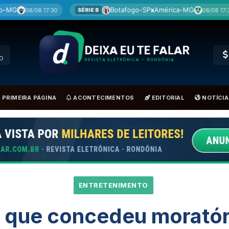
Botafogo-SP
x
América-MG
Cor
08/08 17:30
SÉRIE B
BRA
RO
PRIMEIRA PÁGINA
ACONTECIMENTOS
EDITORIAL
NOTÍCIA
ENTRETENIMENTO
 que concedeu moratóri