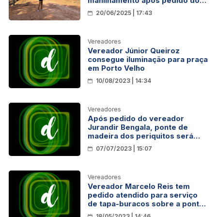
manilhamento após pedido do
vereador Nilton Souza
20/06/2025 | 17:43
Vereadores
Vereador Júnior Queiroz
consegue iluminação para praça
em Porto Velho
10/08/2023 | 14:34
Vereadores
Após pedido do vereador
Jurandir Bengala, ponte de
madeira dos periquitos será
substituída por tubo ARMCO
07/07/2023 | 15:07
Vereadores
Vereador Marcelo Reis tem
pedido atendido para serviço
de tapa-buracos sobre a ponte
no Rio Madeira
18/05/2023 | 14:46