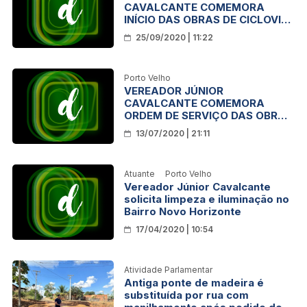
CAVALCANTE COMEMORA
INÍCIO DAS OBRAS DE CICLOVIA
NA AV. JORGE TEIXEIRA
25/09/2020 | 11:22
Porto Velho
VEREADOR JÚNIOR
CAVALCANTE COMEMORA
ORDEM DE SERVIÇO DAS OBRAS
NO BAIRRO LAGOA
13/07/2020 | 21:11
Atuante
Porto Velho
Vereador Júnior Cavalcante
solicita limpeza e iluminação no
Bairro Novo Horizonte
17/04/2020 | 10:54
Atividade Parlamentar
Antiga ponte de madeira é
substituída por rua com