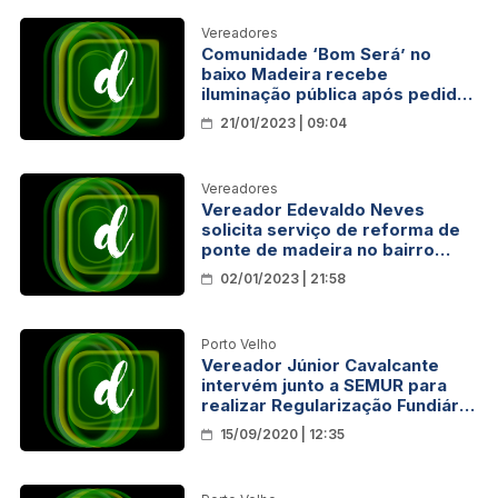
Vereadores
Comunidade ‘Bom Será’ no
baixo Madeira recebe
iluminação pública após pedido
do Vereador Valtinho Canuto
21/01/2023 | 09:04
Vereadores
Vereador Edevaldo Neves
solicita serviço de reforma de
ponte de madeira no bairro
Costa e Silva
02/01/2023 | 21:58
Porto Velho
Vereador Júnior Cavalcante
intervém junto a SEMUR para
realizar Regularização Fundiária
do Assentamento Canaã
15/09/2020 | 12:35