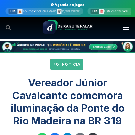
Ir
⚽ Agenda de jogos
para
 del Valle
Estudiantes
x
U Católica
11/08 20:30
11/08 20:30
LIB
o
conteúdo
FOI NOTÍCIA
Vereador Júnior
Cavalcante comemora
iluminação da Ponte do
Rio Madeira na BR 319