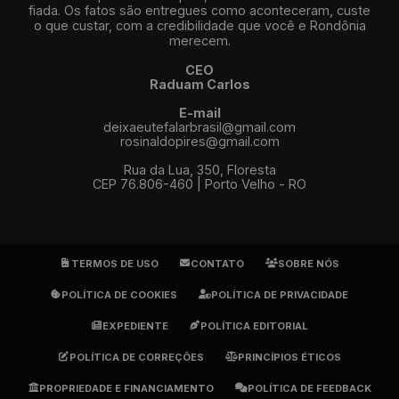
fiada. Os fatos são entregues como aconteceram, custe
o que custar, com a credibilidade que você e Rondônia
merecem.
CEO
Raduam Carlos
E-mail
deixaeutefalarbrasil@gmail.com
rosinaldopires@gmail.com
Rua da Lua, 350, Floresta
CEP 76.806-460 | Porto Velho - RO
TERMOS DE USO
CONTATO
SOBRE NÓS
POLÍTICA DE COOKIES
POLÍTICA DE PRIVACIDADE
EXPEDIENTE
POLÍTICA EDITORIAL
POLÍTICA DE CORREÇÕES
PRINCÍPIOS ÉTICOS
PROPRIEDADE E FINANCIAMENTO
POLÍTICA DE FEEDBACK