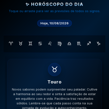
✨ HORÓSCOPO DO DIA
Toque ou arraste para ver as previsões de todos os signos.
Hoje, 10/08/2026
♈
♉
♊
♋
♌
♍
♎
♏
♐
♑
♊
Gemeos
Novas amizades podem surgir em lugares inusitados. A
versatilidade é seu ponto forte; use-a para resolver
impasses de forma criativa. A versatilidade ajudará no
sucesso. Lembre-se que cada passo conta na sua
jornada de evolução e autoconhecimento.