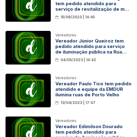
tem pedido atendido para
serviço de revitalização de mais
de 30 pontos de iluminação no
15/06/2023 | 14:45
Bairro Terra Prometida
Vereadores
Vereador Júnior Queiroz tem
pedido atendido para serviço
de iluminação pública na Rua
Virgem
04/05/2023 | 14:42
Vereadores
Vereador Paulo Tico tem pedido
atendido e equipe da EMDUR
ilumina ruas de Porto Velho
13/04/2023 | 17:47
Vereadores
Vereador Edimilson Dourado
tem pedido atendido para