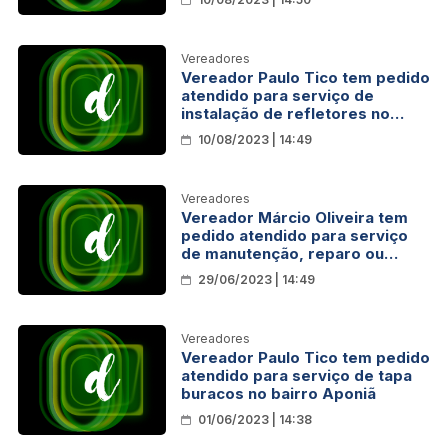
Vereadores
Vereador Paulo Tico tem pedido
atendido para serviço de
instalação de refletores no
beco da rede
10/08/2023 | 14:49
Vereadores
Vereador Márcio Oliveira tem
pedido atendido para serviço
de manutenção, reparo ou
implantação de iluminação
29/06/2023 | 14:49
pública na Vila da Penha
Vereadores
Vereador Paulo Tico tem pedido
atendido para serviço de tapa
buracos no bairro Aponiã
01/06/2023 | 14:38