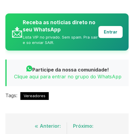
Receba as noticias direto no
📩
seu WhatsApp
Entrar
Lista VIP no privado. Sem spam. Pra sair
e so enviar SAIR.
Participe da nossa comunidade!
Clique aqui para entrar no grupo do WhatsApp
Tags:
Vereadores
Navegação
Anterior:
Próximo: