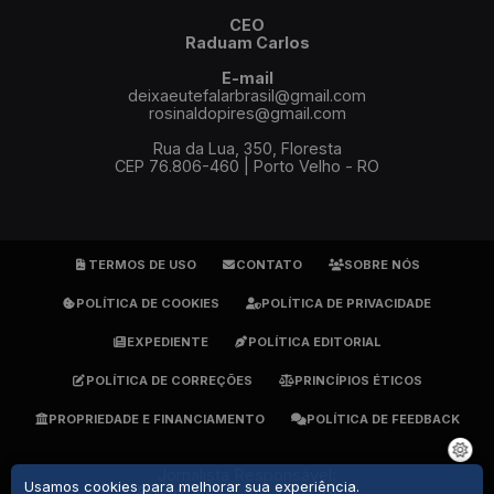
CEO
Raduam Carlos
E-mail
deixaeutefalarbrasil@gmail.com
rosinaldopires@gmail.com
Rua da Lua, 350, Floresta
CEP 76.806-460 | Porto Velho - RO
TERMOS DE USO
CONTATO
SOBRE NÓS
POLÍTICA DE COOKIES
POLÍTICA DE PRIVACIDADE
EXPEDIENTE
POLÍTICA EDITORIAL
POLÍTICA DE CORREÇÕES
PRINCÍPIOS ÉTICOS
PROPRIEDADE E FINANCIAMENTO
POLÍTICA DE FEEDBACK
Jornalista Responsável:
Usamos cookies para melhorar sua experiência.
Rosinaldo Pires - DRT 1905