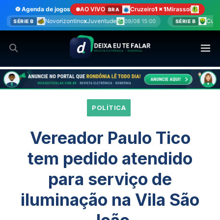
Ir
⚽ Agenda de jogos
AO VIVO
Cruzeiro
1 x 1
Mirassol
BRA
para
ontino
x
Juventude
Cuiabá
x
Fortaleza
09/08 15:00
09/08 17
SÉRIE B
o
conteúdo
POLÍTICA
Vereador Paulo Tico
tem pedido atendido
para serviço de
iluminação na Vila São