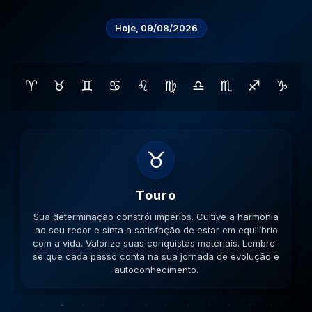
Hoje, 09/08/2026
♈
♉
♊
♋
♌
♍
♎
♏
♐
♑
♊
Gemeos
Sua habilidade manual pode ser útil. Conecte-se com
pessoas que compartilham seus ideais e veja como a
colaboração gera frutos. Esteja aberto a novas ideias.
Lembre-se que cada passo conta na sua jornada de
evolução e autoconhecimento.