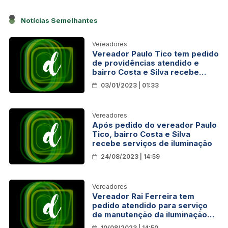
Notícias Semelhantes
Vereadores
Vereador Paulo Tico tem pedido
de providências atendido e
bairro Costa e Silva recebe
serviço de iluminação
03/01/2023 | 01:33
Vereadores
Após pedido do vereador Paulo
Tico, bairro Costa e Silva
recebe serviços de iluminação
24/08/2023 | 14:59
Vereadores
Vereador Rai Ferreira tem
pedido atendido para serviço
de manutenção da iluminação
pública na Rua São Paulo
10/08/2023 | 14:50