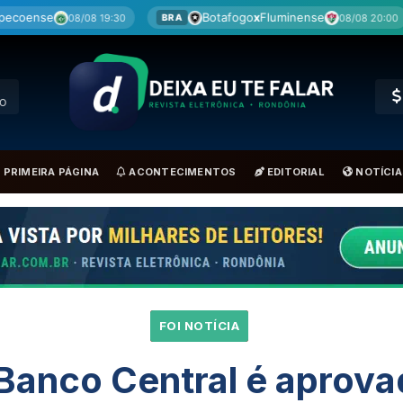
Botafogo
x
Fluminense
Cruzeiro
x
08/08 20:00
BRA
BRA
RO
PRIMEIRA PÁGINA
ACONTECIMENTOS
EDITORIAL
NOTÍCIA
FOI NOTÍCIA
Banco Central é aprova