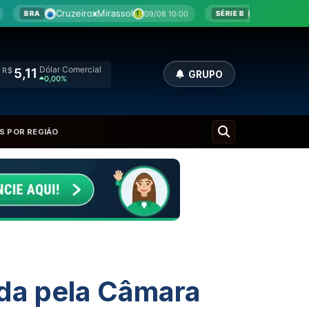
Mirassol
Athletic
x
Criciúma
09/08 10:00
09/08 10:00
SÉRIE B
Dólar Comercial
R$
5,11
GRUPO
0,00%
S POR REGIÃO
da pela Câmara