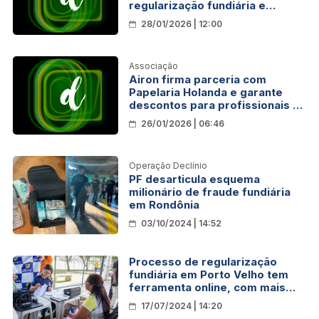
regularização fundiária e
destaca novo modelo de licença
28/01/2026 | 12:00
de obras em Porto Velho
Associação
Airon firma parceria com
Papelaria Holanda e garante
descontos para profissionais da
imprensa em Rondônia
26/01/2026 | 06:46
Operação Declínio
PF desarticula esquema
milionário de fraude fundiária
em Rondônia
03/10/2024 | 14:52
Processo de regularização
fundiária em Porto Velho tem
ferramenta online, com mais
agilidade ao cidadão
17/07/2024 | 14:20