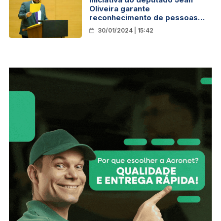
Oliveira garante
reconhecimento de pessoas
com Fibromialgia como
30/01/2024 | 15:42
Deficientes em Rondônia