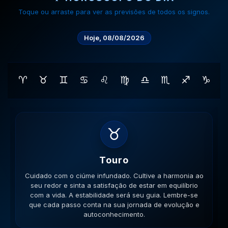
Toque ou arraste para ver as previsões de todos os signos.
Hoje, 08/08/2026
♈
♉
♊
♋
♌
♍
♎
♏
♐
♑
♊
Gemeos
Cuidado com a inconsistência nas relações. Mantenha
a mente aberta para novos aprendizados e trocas de
ideias enriquecedoras. Sua comunicação será a chave.
Lembre-se que cada passo conta na sua jornada de
evolução e autoconhecimento.