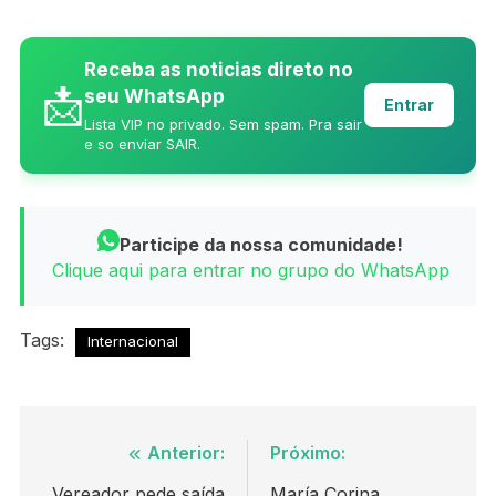
Receba as noticias direto no
📩
seu WhatsApp
Entrar
Lista VIP no privado. Sem spam. Pra sair
e so enviar SAIR.
Participe da nossa comunidade!
Clique aqui para entrar no grupo do WhatsApp
Tags:
Internacional
Navegação
Anterior:
Próximo:
Vereador pede saída
María Corina