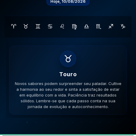
Hoje, 10/08/2026
♈
♉
♊
♋
♌
♍
♎
♏
♐
♑
♊
Gemeos
Novas amizades podem surgir em lugares inusitados. A
versatilidade é seu ponto forte; use-a para resolver
impasses de forma criativa. A versatilidade ajudará no
sucesso. Lembre-se que cada passo conta na sua
jornada de evolução e autoconhecimento.