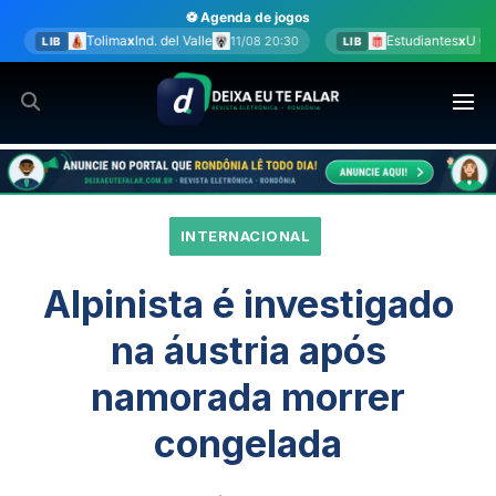
Ir
⚽ Agenda de jogos
para
Ind. del Valle
Estudiantes
x
U Católica
11/08 20:30
11/08 20:30
LIB
o
conteúdo
INTERNACIONAL
Alpinista é investigado
na áustria após
namorada morrer
congelada