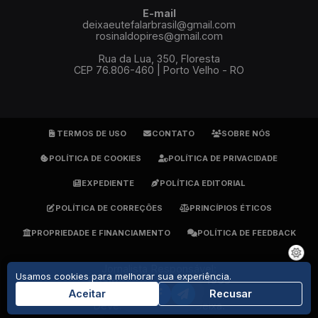
E-mail
deixaeutefalarbrasil@gmail.com
rosinaldopires@gmail.com
Rua da Lua, 350, Floresta
CEP 76.806-460 | Porto Velho - RO
TERMOS DE USO
CONTATO
SOBRE NÓS
POLÍTICA DE COOKIES
POLÍTICA DE PRIVACIDADE
EXPEDIENTE
POLÍTICA EDITORIAL
POLÍTICA DE CORREÇÕES
PRINCÍPIOS ÉTICOS
PROPRIEDADE E FINANCIAMENTO
POLÍTICA DE FEEDBACK
Jornalista Responsável:
Usamos cookies para melhorar sua experiência.
Rosinaldo Pires - DRT 1905
(69) 9 9279-7484
Aceitar
Recusar
Developed By
GrupoDeixa
.