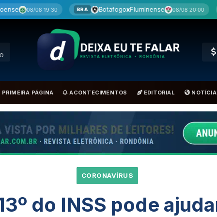
Botafogo
x
Fluminense
Cruzeiro
x
Mi
08/08 20:00
BRA
BRA
RO
PRIMEIRA PÁGINA
ACONTECIMENTOS
EDITORIAL
NOTÍCIA
CORONAVÍRUS
13º do INSS pode ajud