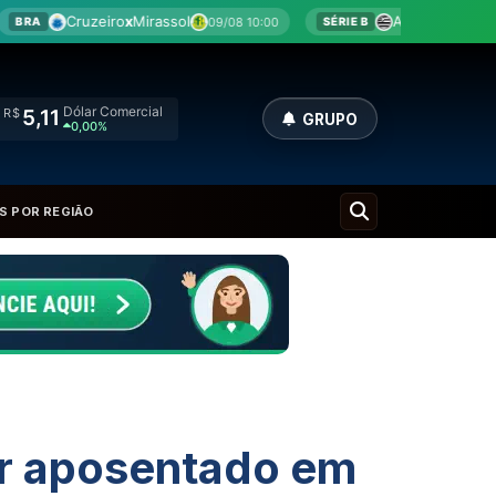
rassol
Athletic
x
Criciúma
09/08 10:00
09/08 10:00
SÉRIE B
Dólar Comercial
R$
5,11
GRUPO
0,00%
S POR REGIÃO
ar aposentado em