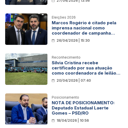
27/04/2026 | 13:56
Eleições 2026
Marcos Rogério é citado pela
imprensa nacional como
coordenador de campanha
presidencial em Rondônia
26/04/2026 | 15:30
Reconhecimento
Sílvia Cristina recebe
certificado por sua atuação
como coordenadora de leilão
do Hospital de Amor
20/04/2026 | 07:40
Posicionamento
NOTA DE POSICIONAMENTO:
Deputado Estadual Laerte
Gomes – PSD/RO
18/04/2026 | 10:56