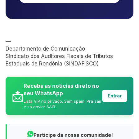
—
Departamento de Comunicação
Sindicato dos Auditores Fiscais de Tributos
Estaduais de Rondônia (SINDAFISCO)
Receba as noticias direto no
📩
seu WhatsApp
Entrar
Lista VIP no privado. Sem spam. Pra sair
e so enviar SAIR.
Participe da nossa comunidade!