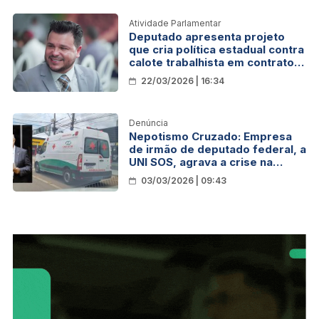
Atividade Parlamentar
Deputado apresenta projeto
que cria política estadual contra
calote trabalhista em contratos
públicos
22/03/2026 | 16:34
Denúncia
Nepotismo Cruzado: Empresa
de irmão de deputado federal, a
UNI SOS, agrava a crise na
licitação das ambulâncias da
03/03/2026 | 09:43
SESAU