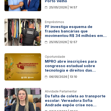
Porto Velho
25/05/2026 | 14:57
Empréstimos
PF investiga esquema de
fraudes bancárias que
movimentou R$ 34 milhões em
Porto Velho
25/05/2026 | 12:57
Oportunidade
MPRO abre inscrições para
congresso estadual sobre
tecnologia e direitos das
vítimas
06/05/2026 | 13:10
Atividade Parlamentar
Da falta de coleta ao transporte
escolar: Vereadora Sofia
Andrade expõe crise nos
distritos de Porto Velho