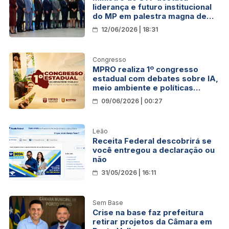
liderança e futuro institucional
do MP em palestra magna de
encerramento do 1º Congresso
12/06/2026 | 18:31
Estadual do MPRO
Congresso
MPRO realiza 1º congresso
estadual com debates sobre IA,
meio ambiente e políticas
públicas
09/06/2026 | 00:27
Leão
Receita Federal descobrirá se
você entregou a declaração ou
não
31/05/2026 | 16:11
Sem Base
Crise na base faz prefeitura
retirar projetos da Câmara em