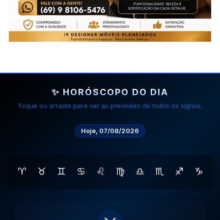
✨ HORÓSCOPO DO DIA
Toque ou arraste para ver as previsões de todos os signos.
Hoje, 07/08/2026
♈
♉
♊
♋
♌
♍
♎
♏
♐
♑