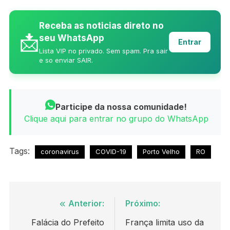
Receba as noticias direto no
📩
seu WhatsApp
Entrar
Lista VIP no privado. Sem spam. Pra sair
e so enviar SAIR.
Participe da nossa comunidade!
Clique aqui para entrar no grupo do WhatsApp
Tags:
coronavirus
COVID-19
Porto Velho
RO
Navegação
Anterior:
Próximo:
de
Falácia do Prefeito
França limita uso da