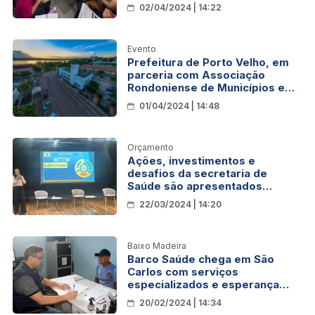
em Reabilitação para garantir
02/04/2024 | 14:22
recursos de custeio
Evento
Prefeitura de Porto Velho, em
parceria com Associação
Rondoniense de Municípios e
Governo do Estado, promove o
01/04/2024 | 14:48
1º Encontro Estadual de
Controle Interno
Orçamento
Ações, investimentos e
desafios da secretaria de
Saúde são apresentados
durante audiência pública
22/03/2024 | 14:20
Baixo Madeira
Barco Saúde chega em São
Carlos com serviços
especializados e esperança
para quem precisa de cuidados
20/02/2024 | 14:34