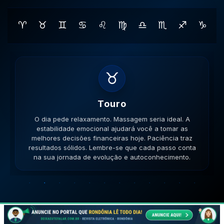
♈
♉
♊
♋
♌
♍
♎
♏
♐
♑
♊
Gemeos
O dia pede movimento. Caminhe, corra, pedale. A
versatilidade é seu ponto forte; use-a para resolver
impasses de forma criativa. A versatilidade ajudará no
sucesso. Lembre-se que cada passo conta na sua
jornada de evolução e autoconhecimento.