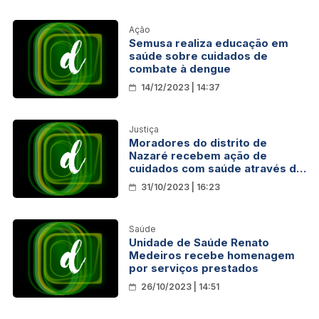
Ação
Semusa realiza educação em
saúde sobre cuidados de
combate à dengue
14/12/2023 | 14:37
Justiça
Moradores do distrito de
Nazaré recebem ação de
cuidados com saúde através do
Programa HiperDia
31/10/2023 | 16:23
Saúde
Unidade de Saúde Renato
Medeiros recebe homenagem
por serviços prestados
26/10/2023 | 14:51