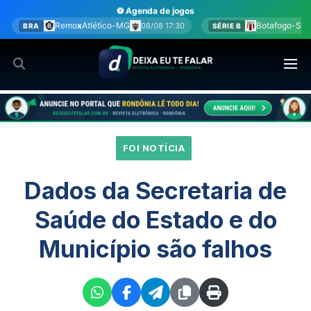
Ir
⚽ Agenda de jogos
para
tico-MG
Botafogo-SP
x
América-MG
08/08 17:30
08/08 17:
SÉRIE B
o
conteúdo
FOI NOTÍCIA
Dados da Secretaria de
Saúde do Estado e do
Município são falhos