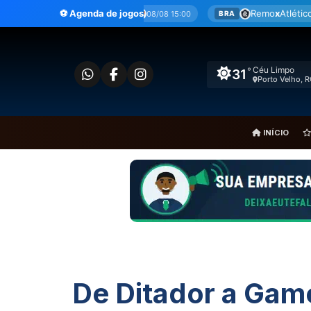
Ir
a Nova
x
Sport
⚽ Agenda de jogos
Remo
x
Atlético-MG
08/08 15:00
08/08 17:30
BRA
para
o
conteúdo
Céu Limpo
°
31
Porto Velho, 
INÍCIO
De Ditador a Gam