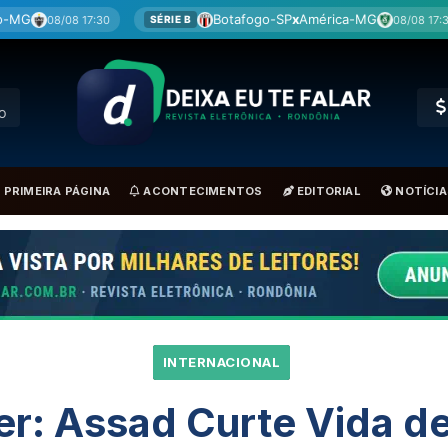
Botafogo-SP
x
América-MG
Cori
08/08 17:30
SÉRIE B
BRA
RO
PRIMEIRA PÁGINA
ACONTECIMENTOS
EDITORIAL
NOTÍCIA
INTERNACIONAL
er: Assad Curte Vida 