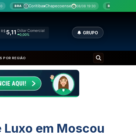
tiba
x
Chapecoense
Botafogo
x
Fluminense
08/08 19:30
08
BRA
Dólar Comercial
R$
5,11
GRUPO
0,00%
S POR REGIÃO
de Luxo em Moscou