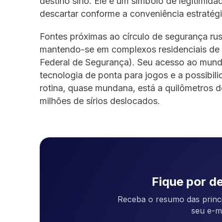
destino sírio. Ele é um símbolo de legitimi
descartar conforme a conveniência estratégi
Fontes próximas ao círculo de segurança rus
mantendo-se em complexos residenciais de a
Federal de Segurança). Seu acesso ao mundo 
tecnologia de ponta para jogos e a possibili
rotina, quase mundana, está a quilômetros de
milhões de sírios deslocados.
Fique por de
Receba o resumo das princi
seu e-m