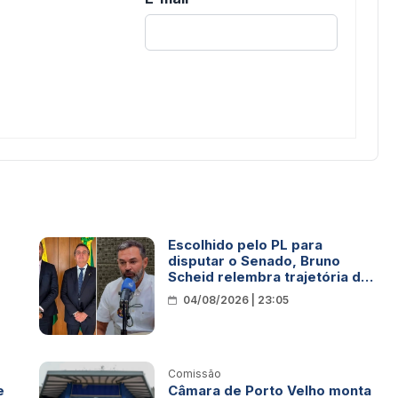
Escolhido pelo PL para
disputar o Senado, Bruno
Scheid relembra trajetória de
vida e aproximação com Jair
04/08/2026 | 23:05
Bolsonaro
Comissão
e
Câmara de Porto Velho monta