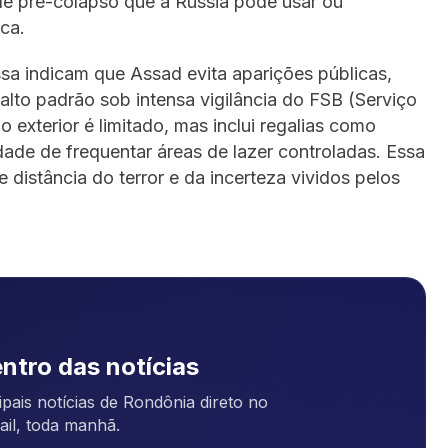
dade pré-colapso que a Rússia pode usar ou
ca.
sa indicam que Assad evita aparições públicas,
lto padrão sob intensa vigilância do FSB (Serviço
exterior é limitado, mas inclui regalias como
dade de frequentar áreas de lazer controladas. Essa
 distância do terror e da incerteza vividos pelos
ntro das notícias
pais notícias de Rondônia direto no
ail, toda manhã.