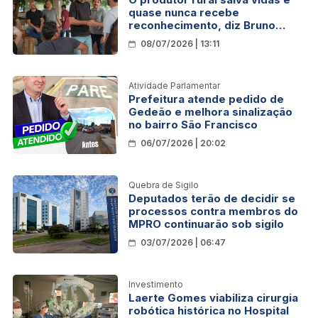
quase nunca recebe
reconhecimento, diz Bruno
Bolsonaro Scheid ao destacar
08/07/2026 | 13:11
doações ao Hospital de Amor
Atividade Parlamentar
Prefeitura atende pedido de
Gedeão e melhora sinalização
no bairro São Francisco
06/07/2026 | 20:02
Quebra de Sigilo
Deputados terão de decidir se
processos contra membros do
MPRO continuarão sob sigilo
03/07/2026 | 06:47
Investimento
Laerte Gomes viabiliza cirurgia
robótica histórica no Hospital