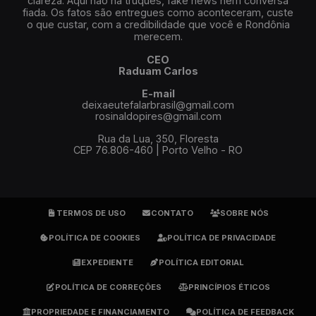
clareza. Aqui não há truques, fake news nem conversa
fiada. Os fatos são entregues como aconteceram, custe
o que custar, com a credibilidade que você e Rondônia
merecem.
CEO
Raduam Carlos
E-mail
deixaeutefalarbrasil@gmail.com
rosinaldopires@gmail.com
Rua da Lua, 350, Floresta
CEP 76.806-460 | Porto Velho - RO
TERMOS DE USO
CONTATO
SOBRE NÓS
POLÍTICA DE COOKIES
POLÍTICA DE PRIVACIDADE
EXPEDIENTE
POLÍTICA EDITORIAL
POLÍTICA DE CORREÇÕES
PRINCÍPIOS ÉTICOS
PROPRIEDADE E FINANCIAMENTO
POLÍTICA DE FEEDBACK