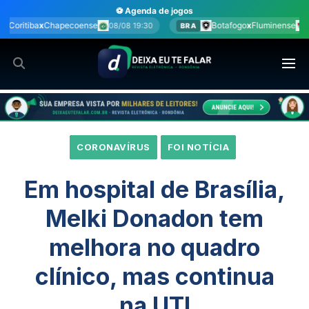
Ir
⚽ Agenda de jogos
para
Botafogo
x
Fluminense
C
08/08 19:30
08/08 20:00
BRA
BRA
o
conteúdo
CORONAVÍRUS
FOI NOTÍCIA
Em hospital de Brasília,
Melki Donadon tem
melhora no quadro
clínico, mas continua
na UTI