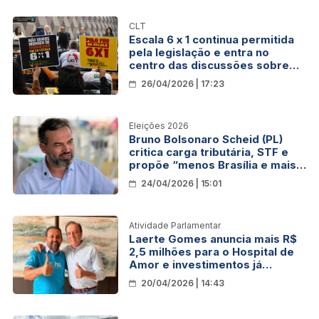
CLT
Escala 6 x 1 continua permitida
pela legislação e entra no
centro das discussões sobre
jornada de trabalho no Brasil
26/04/2026 | 17:23
Eleições 2026
Bruno Bolsonaro Scheid (PL)
critica carga tributária, STF e
propõe “menos Brasília e mais
Brasil”
24/04/2026 | 15:01
Atividade Parlamentar
Laerte Gomes anuncia mais R$
2,5 milhões para o Hospital de
Amor e investimentos já
chegam a R$ 26,5 milhões
20/04/2026 | 14:43