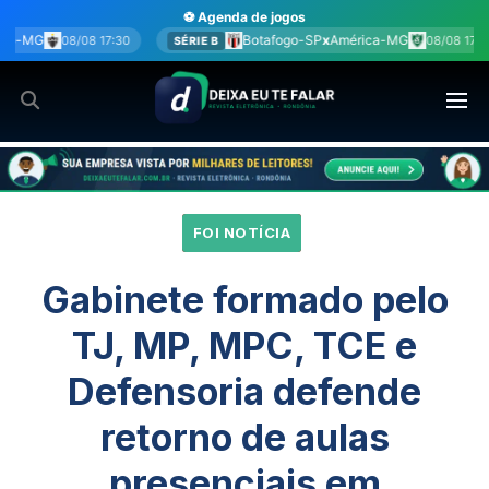
Ir
⚽ Agenda de jogos
para
Botafogo-SP
x
América-MG
Coritiba
x
Chape
08/08 17:30
IE B
BRA
o
conteúdo
FOI NOTÍCIA
Gabinete formado pelo
TJ, MP, MPC, TCE e
Defensoria defende
retorno de aulas
presenciais em