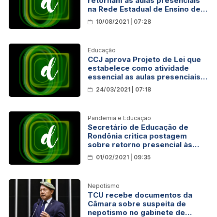
retornam às aulas presenciais
na Rede Estadual de Ensino de
Rondônia
10/08/2021 | 07:28
Educação
CCJ aprova Projeto de Lei que
estabelece como atividade
essencial as aulas presenciais
em Rondônia
24/03/2021 | 07:18
Pandemia e Educação
Secretário de Educação de
Rondônia critica postagem
sobre retorno presencial às
aulas: ‘‘Ideia nazista de
01/02/2021 | 09:35
extermínio social’’
Nepotismo
TCU recebe documentos da
Câmara sobre suspeita de
nepotismo no gabinete de