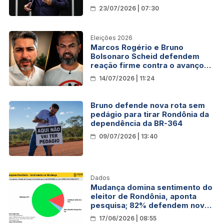
deputado de Rondônia
23/07/2026 | 07:30
Eleições 2026
Marcos Rogério e Bruno
Bolsonaro Scheid defendem
reação firme contra o avanço
da violência em Rondônia
14/07/2026 | 11:24
Bruno defende nova rota sem
pedágio para tirar Rondônia da
dependência da BR-364
09/07/2026 | 13:40
Dados
Mudança domina sentimento do
eleitor de Rondônia, aponta
pesquisa; 82% defendem nova
direção para o Estado
17/06/2026 | 08:55