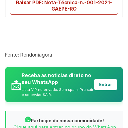
Baixar PDF: Nota-Técnica-n.-001-2021-
GAEPE-RO
Fonte: Rondoniagora
Receba as noticias direto no
📩
seu WhatsApp
Entrar
Lista VIP no privado. Sem spam. Pra sair
e so enviar SAIR.
Participe da nossa comunidade!
Clique aqui para entrar no grupo do WhatsApp