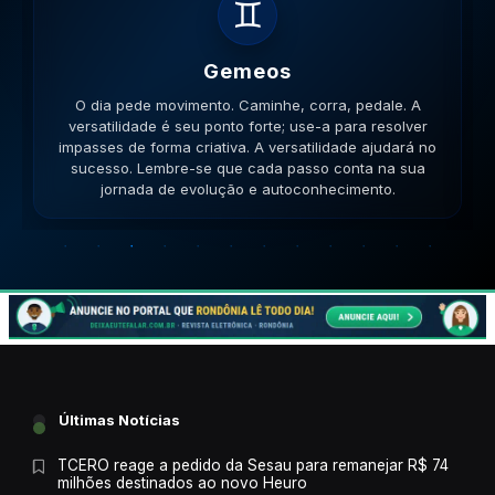
♋
Cancer
ra, pedale. A
O dia pede banho de imersão ou chuva. A 
a para resolver
família e dos laços afetivos será sua base s
idade ajudará no
enfrentar qualquer desafio. O cuidado com 
 conta na sua
retornará. Lembre-se que cada passo cont
ecimento.
jornada de evolução e autoconhecime
Últimas Notícias
TCERO reage a pedido da Sesau para remanejar R$ 74
milhões destinados ao novo Heuro