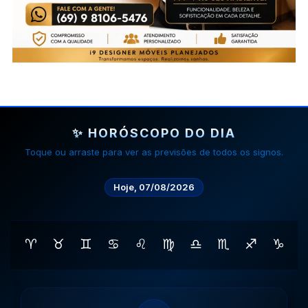
✨ HORÓSCOPO DO DIA
Toque ou arraste para ver as previsões de todos os signos.
Hoje, 07/08/2026
♈
♉
♊
♋
♌
♍
♎
♏
♐
♑