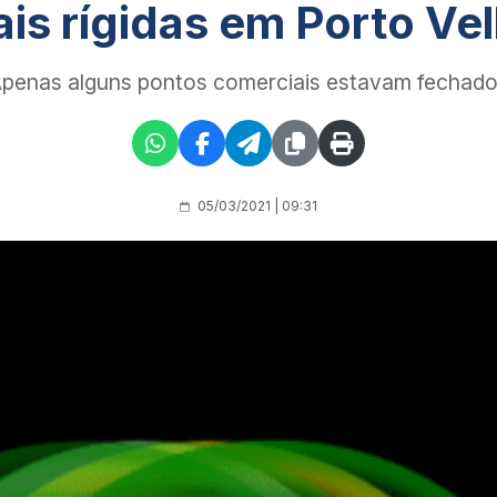
is rígidas em Porto Ve
penas alguns pontos comerciais estavam fechad
05/03/2021 | 09:31