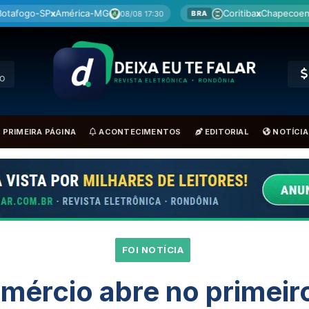
Coritiba
x
Chapecoense
B
08 17:30
08/08 19:30
BRA
BRA
O
PRIMEIRA PÁGINA
ACONTECIMENTOS
EDITORIAL
NOTÍCIA
FOI NOTÍCIA
mércio abre no primeiro