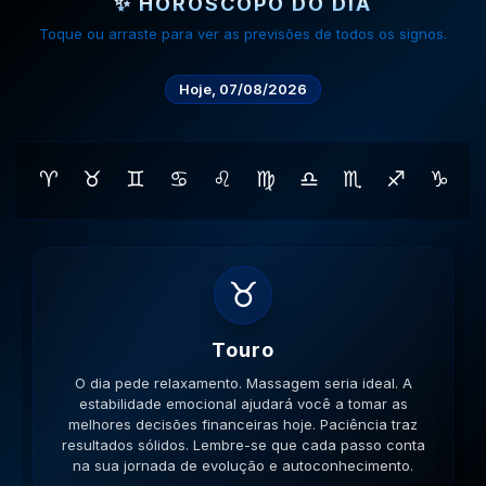
✨ HORÓSCOPO DO DIA
Toque ou arraste para ver as previsões de todos os signos.
Hoje, 07/08/2026
♈
♉
♊
♋
♌
♍
♎
♏
♐
♑
♊
Gemeos
O dia pede movimento. Caminhe, corra, pedale. A
versatilidade é seu ponto forte; use-a para resolver
impasses de forma criativa. A versatilidade ajudará no
sucesso. Lembre-se que cada passo conta na sua
jornada de evolução e autoconhecimento.