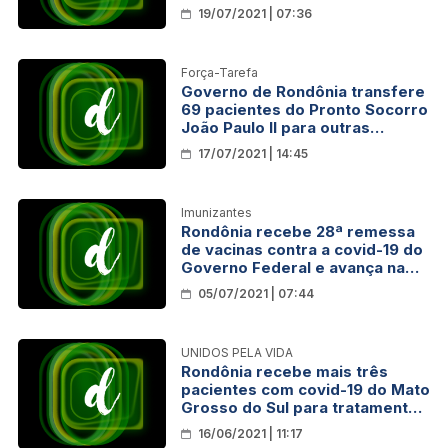
contra a covid-19
19/07/2021 | 07:36
Força-Tarefa
Governo de Rondônia transfere
69 pacientes do Pronto Socorro
João Paulo II para outras
unidades hospitalares
17/07/2021 | 14:45
Imunizantes
Rondônia recebe 28ª remessa
de vacinas contra a covid-19 do
Governo Federal e avança na
distribuição dos imunizantes
05/07/2021 | 07:44
UNIDOS PELA VIDA
Rondônia recebe mais três
pacientes com covid-19 do Mato
Grosso do Sul para tratamento
no Hospital de Campanha
16/06/2021 | 11:17