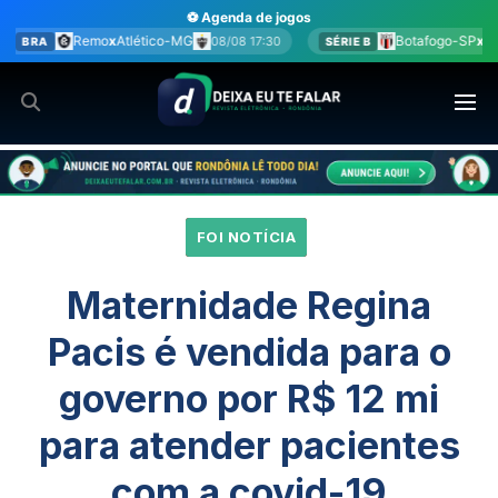
Ir
⚽ Agenda de jogos
para
-MG
Botafogo-SP
x
América-MG
08/08 17:30
08/08 17:30
SÉRIE B
o
conteúdo
FOI NOTÍCIA
Maternidade Regina
Pacis é vendida para o
governo por R$ 12 mi
para atender pacientes
com a covid-19