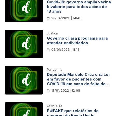
Covid-19: governo amplia vacina
bivalente para todos acima de
18 anos
25/04/2023 | 14:43
Justiça
Governo criará programa para
atender endividados
06/01/2023 | 11:14
Pandemia
Deputado Marcelo Cruz cria Lei
em favor de pacientes com
COVID-19 em caso de falta de
UTI’s em Rondônia
18/01/2022 | 12:08
COVID-19
É #FAKE que relatórios do
governo do Reino Unido