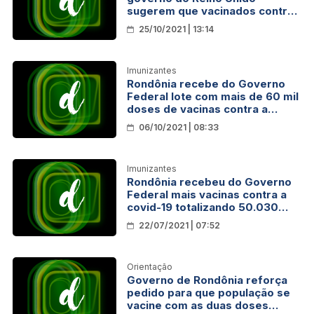
sugerem que vacinados contra
Covid têm desenvolvido Aids
25/10/2021 | 13:14
Imunizantes
Rondônia recebe do Governo
Federal lote com mais de 60 mil
doses de vacinas contra a
covid-19
06/10/2021 | 08:33
Imunizantes
Rondônia recebeu do Governo
Federal mais vacinas contra a
covid-19 totalizando 50.030
doses nesta quarta-feira, 21
22/07/2021 | 07:52
Orientação
Governo de Rondônia reforça
pedido para que população se
vacine com as duas doses