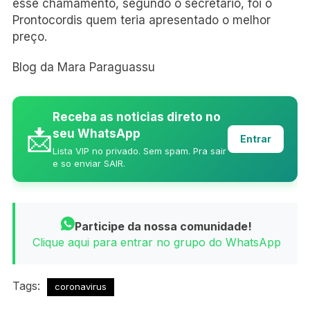
esse chamamento, segundo o secretário, foi o
Prontocordis quem teria apresentado o melhor
preço.
Blog da Mara Paraguassu
Receba as noticias direto no
📩
seu WhatsApp
Entrar
Lista VIP no privado. Sem spam. Pra sair
e so enviar SAIR.
Participe da nossa comunidade!
Clique aqui para entrar no grupo do WhatsApp
Tags:
coronavirus