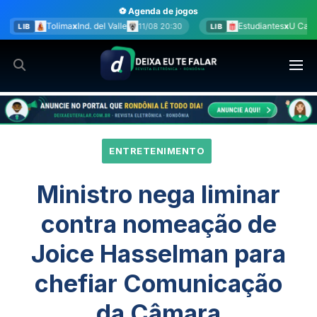
Ir
⚽ Agenda de jogos
para
el Valle
Estudiantes
x
U Católica
11/08 20:30
11/08 20:30
LIB
o
conteúdo
ENTRETENIMENTO
Ministro nega liminar
contra nomeação de
Joice Hasselman para
chefiar Comunicação
da Câmara