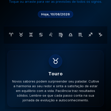
Toque ou arraste para ver as previsões de todos os signos.
Hoje, 10/08/2026
♈
♉
♊
♋
♌
♍
♎
♏
♐
♑
♊
Gemeos
Novas amizades podem surgir em lugares inusitados. A
versatilidade é seu ponto forte; use-a para resolver
impasses de forma criativa. A versatilidade ajudará no
sucesso. Lembre-se que cada passo conta na sua
jornada de evolução e autoconhecimento.