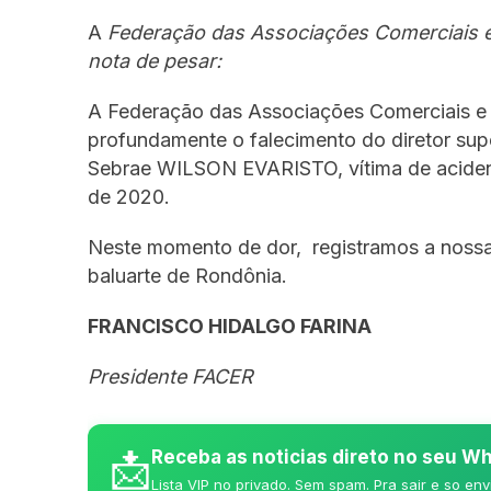
A
Federação das Associações Comerciais e 
nota de pesar:
A Federação das Associações Comerciais e
profundamente o falecimento do diretor su
Sebrae WILSON EVARISTO, vítima de acident
de 2020.
Neste momento de dor, registramos a nossa 
baluarte de Rondônia.
FRANCISCO HIDALGO FARINA
Presidente FACER
📩
Receba as noticias direto no seu 
Lista VIP no privado. Sem spam. Pra sair e so env