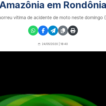
Amazônia em Rondôni
orreu vítima de acidente de moto neste domingo 
24/05/2020 | 18:40