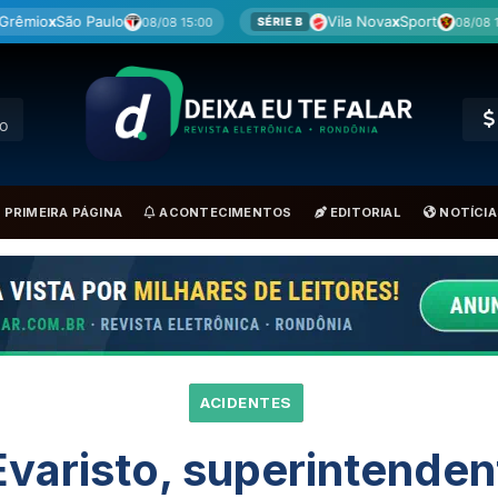
Vila Nova
x
Sport
Re
8/08 15:00
08/08 15:00
SÉRIE B
BRA
RO
PRIMEIRA PÁGINA
ACONTECIMENTOS
EDITORIAL
NOTÍCIA
ACIDENTES
varisto, superintende