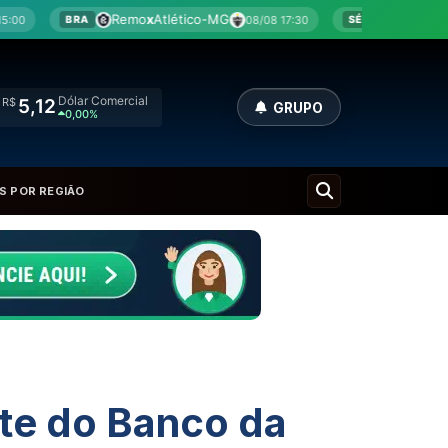
mo
x
Atlético-MG
Botafogo-SP
x
América-MG
08/08 17:30
SÉRIE B
Dólar Comercial
R$
5,12
GRUPO
0,00%
S POR REGIÃO
nte do Banco da