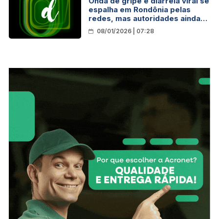
Onda de gripe e diarreia viral se
espalha em Rondônia pelas
redes, mas autoridades ainda
não confirmam surto
08/01/2026 | 07:28