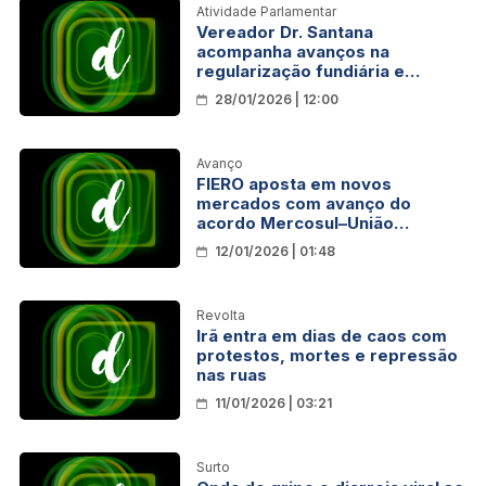
Atividade Parlamentar
Vereador Dr. Santana
acompanha avanços na
regularização fundiária e
destaca novo modelo de licença
28/01/2026 | 12:00
de obras em Porto Velho
Avanço
FIERO aposta em novos
mercados com avanço do
acordo Mercosul–União
Europeia
12/01/2026 | 01:48
Revolta
Irã entra em dias de caos com
protestos, mortes e repressão
nas ruas
11/01/2026 | 03:21
Surto