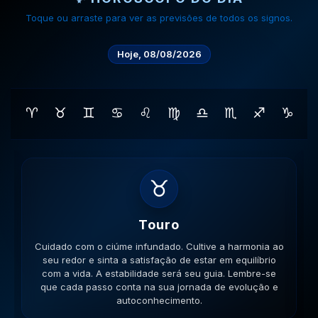
Toque ou arraste para ver as previsões de todos os signos.
Hoje, 08/08/2026
♈
♉
♊
♋
♌
♍
♎
♏
♐
♑
♊
Gemeos
Cuidado com a inconsistência nas relações. Mantenha
a mente aberta para novos aprendizados e trocas de
ideias enriquecedoras. Sua comunicação será a chave.
Lembre-se que cada passo conta na sua jornada de
evolução e autoconhecimento.