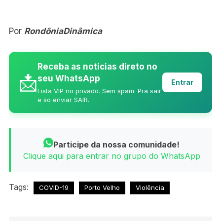
Por
RondôniaDinâmica
Receba as noticias direto no
📩
seu WhatsApp
Entrar
Lista VIP no privado. Sem spam. Pra sair
e so enviar SAIR.
Participe da nossa comunidade!
Clique aqui para entrar no grupo do WhatsApp
Tags:
COVID-19
Porto Velho
Violência