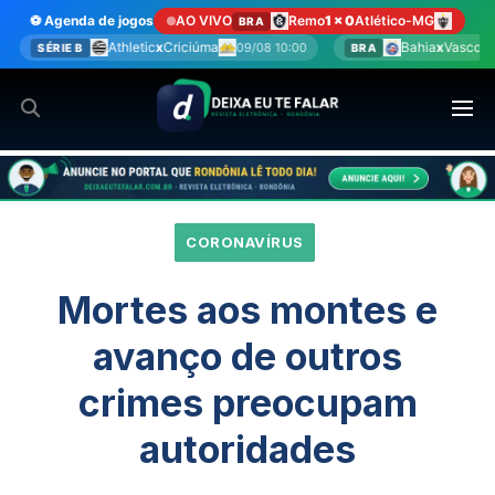
Ir
⚽ Agenda de jogos
AO VIVO
Remo
1 x 0
Atlético-MG
BRA
para
Criciúma
Bahia
x
Vasco
09/08 10:00
09/08 15:00
BRA
BRA
o
conteúdo
CORONAVÍRUS
Mortes aos montes e
avanço de outros
crimes preocupam
autoridades