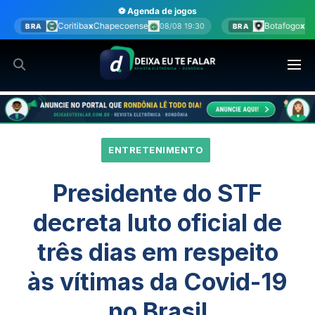
Ir
⚽ Agenda de jogos
para
hapecoense
Botafogo
x
Fluminense
08/08 19:30
08/08 20:00
BRA
o
conteúdo
ENTRETENIMENTO
Presidente do STF
decreta luto oficial de
três dias em respeito
às vítimas da Covid-19
no Brasil