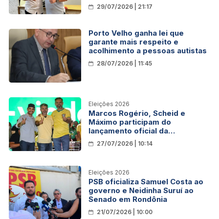
Governo de Rondônia
29/07/2026 | 21:17
Porto Velho ganha lei que
garante mais respeito e
acolhimento a pessoas autistas
28/07/2026 | 11:45
Eleições 2026
Marcos Rogério, Scheid e
Máximo participam do
lançamento oficial da
candidatura de Flávio Bolsonaro
27/07/2026 | 10:14
à Presidência: “É hora de
devolver o Brasil aos
brasileiros”
Eleições 2026
PSB oficializa Samuel Costa ao
governo e Neidinha Suruí ao
Senado em Rondônia
21/07/2026 | 10:00