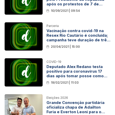
após os protestos de 7 de
setembro
10/09/2021 | 09:54
Parceria
Vacinação contra covid-19 na
Resex Rio Cautário é concluída;
campanha teve duração de três
dias
20/04/2021 | 15:00
COVID-19
Deputado Alex Redano testa
positivo para coronavírus 17
dias após tomar posse como
presidente da ALE-RO
19/02/2021 | 11:03
Eleições 2026
Grande Convenção partidária
oficializa chapa de Adailton
Furia e Everton Leoni para o