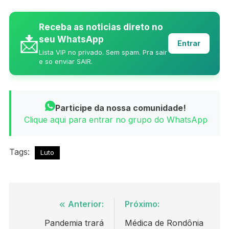
Receba as noticias direto no
📩
seu WhatsApp
Entrar
Lista VIP no privado. Sem spam. Pra sair
e so enviar SAIR.
Participe da nossa comunidade!
Clique aqui para entrar no grupo do WhatsApp
Tags:
Luto
Navegação
Anterior:
Próximo:
de
Pandemia trará
Médica de Rondônia