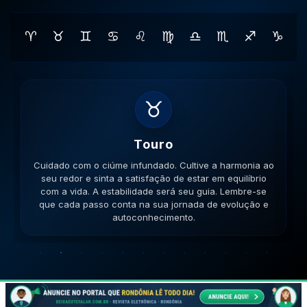
♈
♉
♊
♋
♌
♍
♎
♏
♐
♑
♊
Gemeos
Cuidado com a inconsistência nas relações. Mantenha
a mente aberta para novos aprendizados e trocas de
ideias enriquecedoras. Sua comunicação será a chave.
Lembre-se que cada passo conta na sua jornada de
evolução e autoconhecimento.