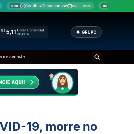
x
Chapecoense
Botafogo
x
Fluminense
08/08 19:30
08/08 2
BRA
Dólar Comercial
R$
5,11
GRUPO
0,00%
S POR REGIÃO
VID-19, morre no