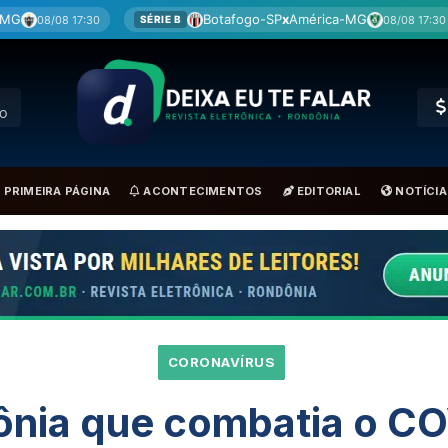
Botafogo-SP
x
América-MG
Coritiba
08/08 17:30
SÉRIE B
BRA
RO
PRIMEIRA PÁGINA
ACONTECIMENTOS
EDITORIAL
NOTÍCIA
CORONAVÍRUS
nia que combatia o CO