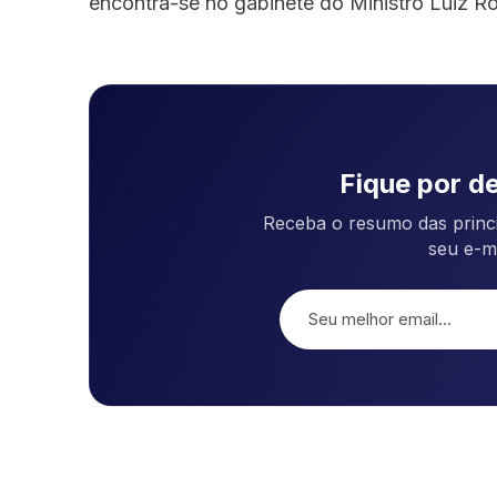
encontra-se no gabinete do Ministro Luiz R
Fique por de
Receba o resumo das princi
seu e-m