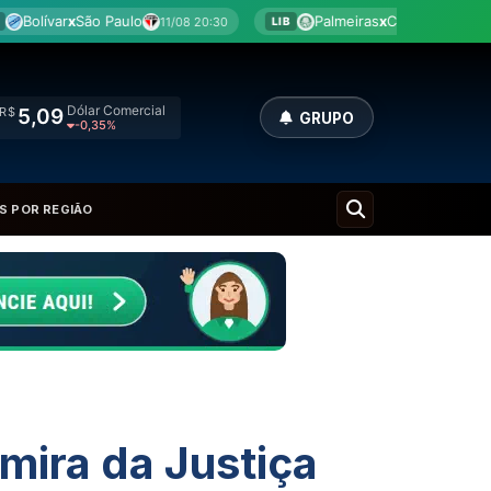
Palmeiras
x
Cerro Porteño
11/08 20:30
12/08 18:00
LIB
LIB
Dólar Comercial
R$
5,09
GRUPO
-0,35%
S POR REGIÃO
mira da Justiça