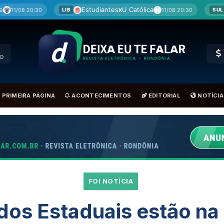
Estudiantes
x
U Católica
Bolívar
x
São Paulo
11/08 20:30
IB
SUL
RO
PRIMEIRA PÁGINA
ACONTECIMENTOS
EDITORIAL
NOTÍCIA
FOI NOTÍCIA
os Estaduais estão na 