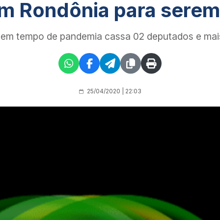
 em Rondônia para sere
o em tempo de pandemia cassa 02 deputados e ma
25/04/2020 | 22:03