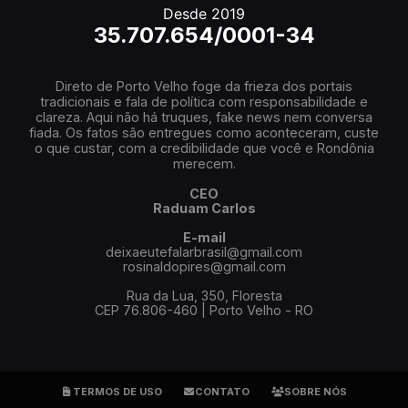
Desde 2019
35.707.654/0001-34
Direto de Porto Velho foge da frieza dos portais
tradicionais e fala de política com responsabilidade e
clareza. Aqui não há truques, fake news nem conversa
fiada. Os fatos são entregues como aconteceram, custe
o que custar, com a credibilidade que você e Rondônia
merecem.
CEO
Raduam Carlos
E-mail
deixaeutefalarbrasil@gmail.com
rosinaldopires@gmail.com
Rua da Lua, 350, Floresta
CEP 76.806-460 | Porto Velho - RO
TERMOS DE USO
CONTATO
SOBRE NÓS