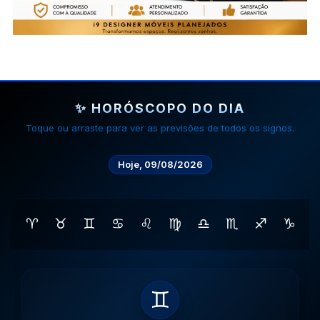
✨ HORÓSCOPO DO DIA
Toque ou arraste para ver as previsões de todos os signos.
Hoje, 09/08/2026
♈
♉
♊
♋
♌
♍
♎
♏
♐
♑
♊