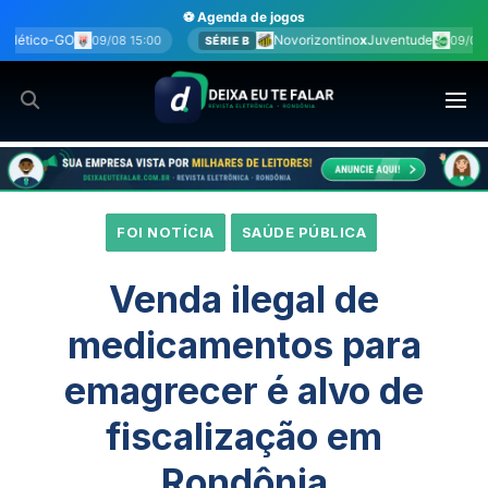
Ir
⚽ Agenda de jogos
para
Novorizontino
x
Juventude
Cu
09/08 15:00
SÉRIE B
SÉRIE B
o
conteúdo
FOI NOTÍCIA
SAÚDE PÚBLICA
Venda ilegal de
medicamentos para
emagrecer é alvo de
fiscalização em
Rondônia