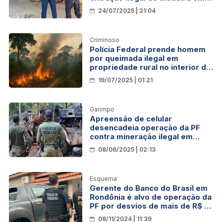
Terras Indígenas de Rondônia
24/07/2025 | 21:04
Criminoso
Polícia Federal prende homem
por queimada ilegal em
propriedade rural no interior de
Rondônia
19/07/2025 | 01:21
Garimpo
Apreensão de celular
desencadeia operação da PF
contra mineração ilegal em
terra indígena de Rondônia
08/06/2025 | 02:13
Esquema
Gerente do Banco do Brasil em
Rondônia é alvo de operação da
PF por desvios de mais de R$ 11
milhões
08/11/2024 | 11:39