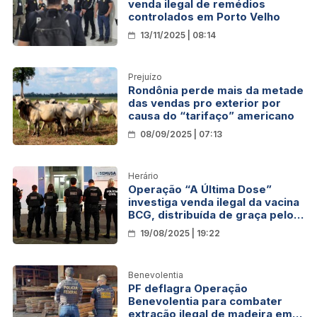
venda ilegal de remédios
controlados em Porto Velho
13/11/2025 | 08:14
Prejuízo
Rondônia perde mais da metade
das vendas pro exterior por
causa do “tarifaço” americano
08/09/2025 | 07:13
Herário
Operação “A Última Dose”
investiga venda ilegal da vacina
BCG, distribuída de graça pelo
SUS, por R$ 200 em Cacoal
19/08/2025 | 19:22
Benevolentia
PF deflagra Operação
Benevolentia para combater
extração ilegal de madeira em