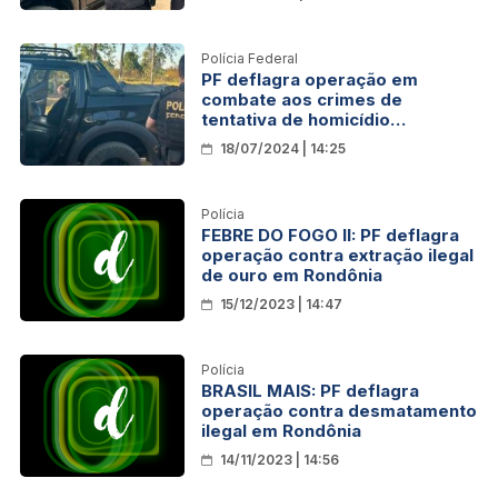
Polícia Federal
PF deflagra operação em
combate aos crimes de
tentativa de homicídio
qualificado e porte ilegal de
18/07/2024 | 14:25
arma de fogo em Rondônia
Polícia
FEBRE DO FOGO II: PF deflagra
operação contra extração ilegal
de ouro em Rondônia
15/12/2023 | 14:47
Polícia
BRASIL MAIS: PF deflagra
operação contra desmatamento
ilegal em Rondônia
14/11/2023 | 14:56