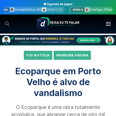
Ir
⚽ Agenda de jogos
para
Botafogo-SP
x
América-MG
08/08 17:30
08/08 17:30
SÉRIE B
o
conteúdo
FOI NOTÍCIA
PRIMEIRA PÁGINA
Ecoparque em Porto
Velho é alvo de
vandalismo
O Ecoparque é uma obra totalmente
ecológica, que abrange cerca de oito mil