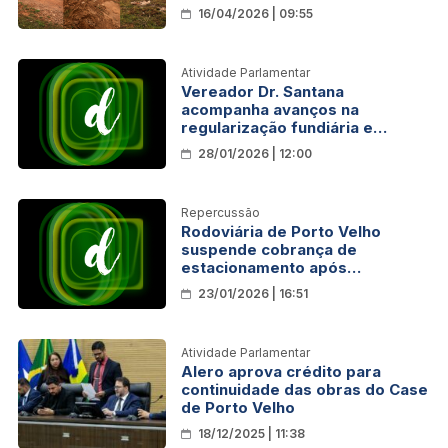
16/04/2026 | 09:55
Atividade Parlamentar
Vereador Dr. Santana
acompanha avanços na
regularização fundiária e
destaca novo modelo de licença
28/01/2026 | 12:00
de obras em Porto Velho
Repercussão
Rodoviária de Porto Velho
suspende cobrança de
estacionamento após
repercussão negativa
23/01/2026 | 16:51
Atividade Parlamentar
Alero aprova crédito para
continuidade das obras do Case
de Porto Velho
18/12/2025 | 11:38