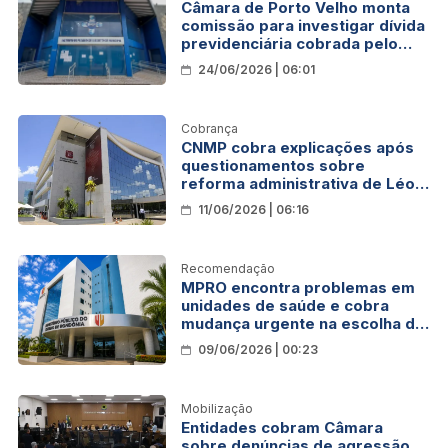
Câmara de Porto Velho monta
comissão para investigar dívida
previdenciária cobrada pelo
Ipam
24/06/2026 | 06:01
Cobrança
CNMP cobra explicações após
questionamentos sobre
reforma administrativa de Léo
Moraes em Porto Velho
11/06/2026 | 06:16
Recomendação
MPRO encontra problemas em
unidades de saúde e cobra
mudança urgente na escolha de
chefes em Porto Velho
09/06/2026 | 00:23
Mobilização
Entidades cobram Câmara
sobre denúncias de agressão