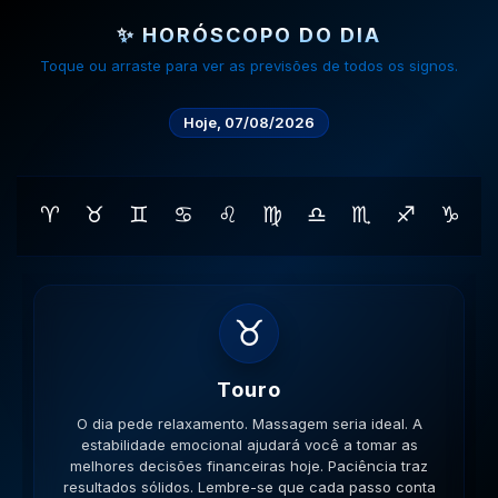
✨ HORÓSCOPO DO DIA
Toque ou arraste para ver as previsões de todos os signos.
Hoje, 07/08/2026
♈
♉
♊
♋
♌
♍
♎
♏
♐
♑
♊
Gemeos
O dia pede movimento. Caminhe, corra, pedale. A
versatilidade é seu ponto forte; use-a para resolver
impasses de forma criativa. A versatilidade ajudará no
sucesso. Lembre-se que cada passo conta na sua