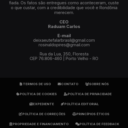
fiada. Os fatos são entregues como aconteceram, custe
o que custar, com a credibilidade que você e Rondônia
merecem.
CEO
Raduam Carlos
E-mail
deixaeutefalarbrasil@gmail.com
rosinaldopires@gmail.com
Rua da Lua, 350, Floresta
CEP 76.806-460 | Porto Velho - RO
TERMOS DE USO
CONTATO
SOBRE NÓS
POLÍTICA DE COOKIES
POLÍTICA DE PRIVACIDADE
EXPEDIENTE
POLÍTICA EDITORIAL
POLÍTICA DE CORREÇÕES
PRINCÍPIOS ÉTICOS
PROPRIEDADE E FINANCIAMENTO
POLÍTICA DE FEEDBACK