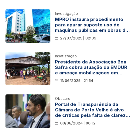
Investigação
MPRO instaura procedimento
para apurar suposto uso de
máquinas públicas em obras de
igreja em Porto Velho
27/07/2025 | 02:09
Insatisfação
Presidente da Associação Boa
Safra cobra atuação da EMDUR
e ameaça mobilizações em
setor produtivo de Porto Velho
11/06/2025 | 21:54
Obscuro
Portal de Transparência da
Câmara de Porto Velho é alvo
de críticas pela falta de clareza
nas informações
09/08/2024 | 00:12