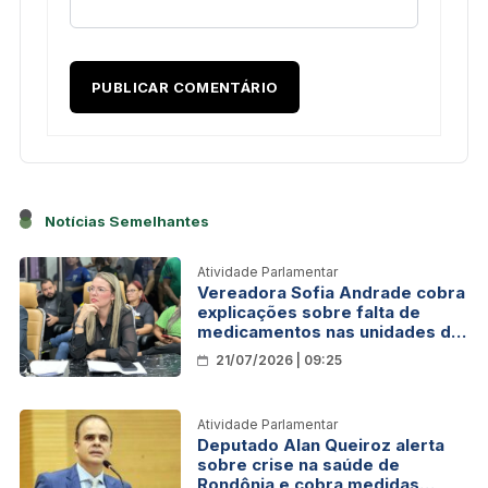
Notícias Semelhantes
Atividade Parlamentar
Vereadora Sofia Andrade cobra
explicações sobre falta de
medicamentos nas unidades de
saúde de Porto Velho
21/07/2026 | 09:25
Atividade Parlamentar
Deputado Alan Queiroz alerta
sobre crise na saúde de
Rondônia e cobra medidas