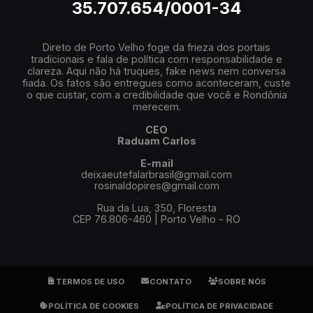
35.707.654/0001-34
Direto de Porto Velho foge da frieza dos portais
tradicionais e fala de política com responsabilidade e
clareza. Aqui não há truques, fake news nem conversa
fiada. Os fatos são entregues como aconteceram, custe
o que custar, com a credibilidade que você e Rondônia
merecem.
CEO
Raduam Carlos
E-mail
deixaeutefalarbrasil@gmail.com
rosinaldopires@gmail.com
Rua da Lua, 350, Floresta
CEP 76.806-460 | Porto Velho - RO
TERMOS DE USO
CONTATO
SOBRE NÓS
POLÍTICA DE COOKIES
POLÍTICA DE PRIVACIDADE