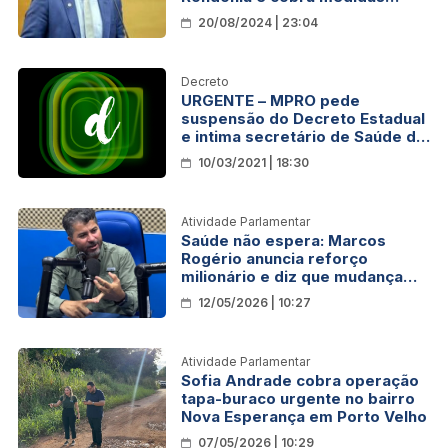
urgentes
20/08/2024 | 23:04
Decreto
URGENTE – MPRO pede
suspensão do Decreto Estadual
e intima secretário de Saúde do
Estado e Município
10/03/2021 | 18:30
Atividade Parlamentar
Saúde não espera: Marcos
Rogério anuncia reforço
milionário e diz que mudança
em Ji-Paraná começa agora
12/05/2026 | 10:27
Atividade Parlamentar
Sofia Andrade cobra operação
tapa-buraco urgente no bairro
Nova Esperança em Porto Velho
07/05/2026 | 10:29