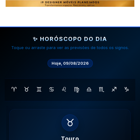
✨ HORÓSCOPO DO DIA
Toque ou arraste para ver as previsões de todos os signos.
Hoje, 09/08/2026
♈
♉
♊
♋
♌
♍
♎
♏
♐
♑
♊
Gemeos