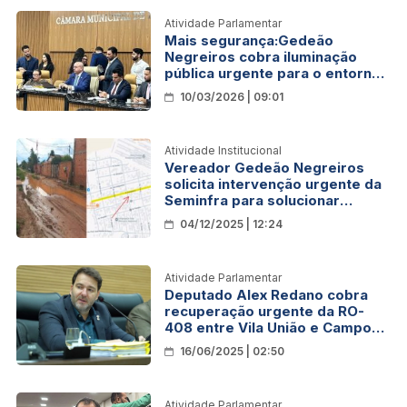
Atividade Parlamentar
Mais segurança:Gedeão
Negreiros cobra iluminação
pública urgente para o entorno
de escola no bairro Lagoinha
10/03/2026 | 09:01
Atividade Institucional
Vereador Gedeão Negreiros
solicita intervenção urgente da
Seminfra para solucionar
problemas de drenagem no
04/12/2025 | 12:24
Bairro Planalto
Atividade Parlamentar
Deputado Alex Redano cobra
recuperação urgente da RO-
408 entre Vila União e Campo
Novo de Rondônia
16/06/2025 | 02:50
Atividade Parlamentar