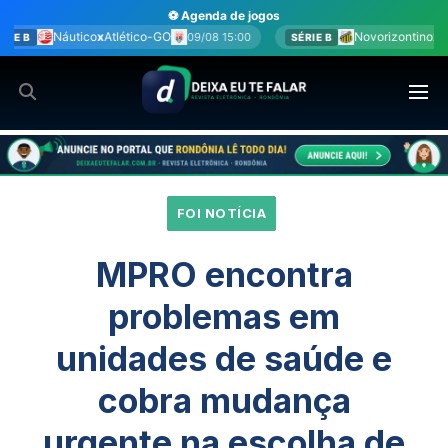
Ir
⚽ Agenda de jogos
para
-GO
Novorizontino
x
Juventude
09/08 15:00
09/08 15:00
SÉRIE B
o
conteúdo
FOI NOTÍCIA
MPRO encontra
problemas em
unidades de saúde e
cobra mudança
urgente na escolha de