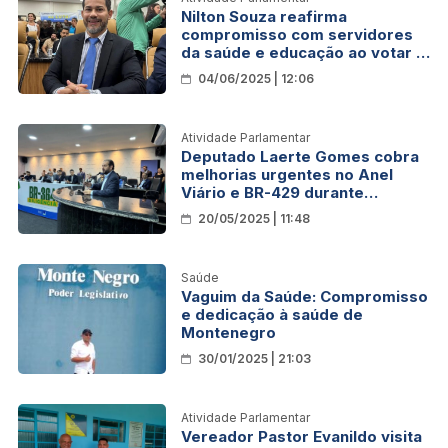
Nilton Souza reafirma
compromisso com servidores
da saúde e educação ao votar a
favor de pautas de valorização
04/06/2025 | 12:06
Atividade Parlamentar
Deputado Laerte Gomes cobra
melhorias urgentes no Anel
Viário e BR-429 durante
audiência da Comissão de
20/05/2025 | 11:48
Infraestrutura em Ji-Paraná
Saúde
Vaguim da Saúde: Compromisso
e dedicação à saúde de
Montenegro
30/01/2025 | 21:03
Atividade Parlamentar
Vereador Pastor Evanildo visita