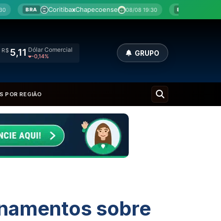
x
Chapecoense
Botafogo
x
Fluminense
08/08 19:30
08/08 
BRA
Dólar Comercial
R$
5,11
GRUPO
-0,14%
S POR REGIÃO
onamentos sobre