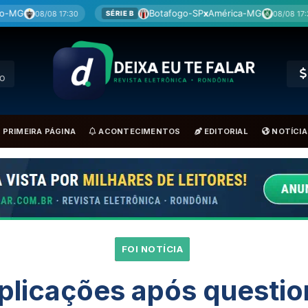
Botafogo-SP
x
América-MG
Coritiba
08/08 17:30
SÉRIE B
BRA
RO
PRIMEIRA PÁGINA
ACONTECIMENTOS
EDITORIAL
NOTÍCIA
FOI NOTÍCIA
licações após questi