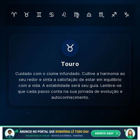
♈
♉
♊
♋
♌
♍
♎
♏
♐
♑
♊
Gemeos
Cuidado com a inconsistência nas relações. Mantenha
a mente aberta para novos aprendizados e trocas de
ideias enriquecedoras. Sua comunicação será a chave.
Lembre-se que cada passo conta na sua jornada de
evolução e autoconhecimento.