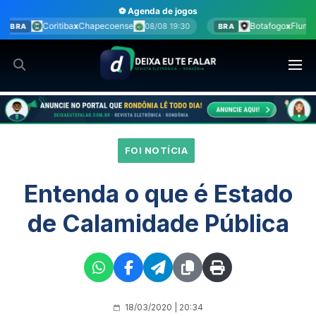
Ir
⚽ Agenda de jogos
para
e
Botafogo
x
Fluminense
08/08 19:30
08/08 20:00
BRA
BRA
o
conteúdo
FOI NOTÍCIA
Entenda o que é Estado
de Calamidade Pública
18/03/2020 | 20:34