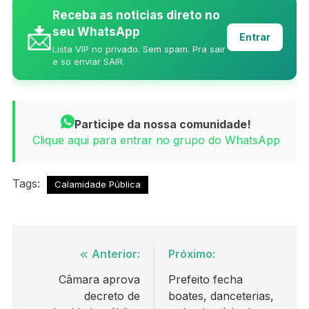
Receba as noticias direto no
📩
seu WhatsApp
Entrar
Lista VIP no privado. Sem spam. Pra sair
e so enviar SAIR.
Participe da nossa comunidade!
Clique aqui para entrar no grupo do WhatsApp
Tags:
Calamidade Pública
Navegação
Anterior:
Próximo:
de
Câmara aprova
Prefeito fecha
decreto de
boates, danceterias,
Post