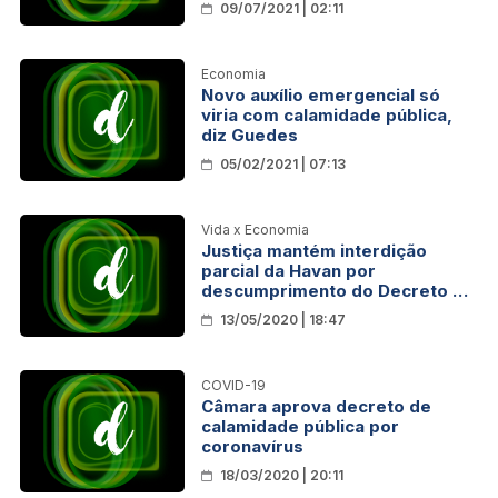
09/07/2021 | 02:11
pública
Economia
Novo auxílio emergencial só
viria com calamidade pública,
diz Guedes
05/02/2021 | 07:13
Vida x Economia
Justiça mantém interdição
parcial da Havan por
descumprimento do Decreto de
Calamidade Pública
13/05/2020 | 18:47
COVID-19
Câmara aprova decreto de
calamidade pública por
coronavírus
18/03/2020 | 20:11