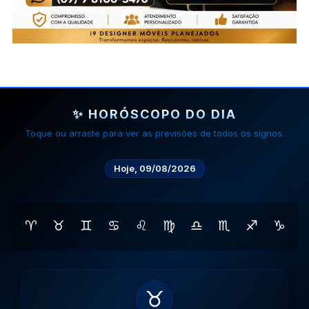
✨ HORÓSCOPO DO DIA
Toque ou arraste para ver as previsões de todos os signos.
Hoje, 09/08/2026
♈
♉
♊
♋
♌
♍
♎
♏
♐
♑
♊