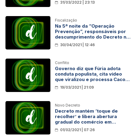
31/03/2022 | 23:13
Fiscalização
Na 5ª noite da “Operação
Prevenção”, responsáveis por
descumprimento do Decreto n°
25.859 foram notificados
30/04/2021 | 12:46
Conflito
Governo diz que Fúria adota
conduta populista, cita vídeo
que viralizou e processa Cacoal
por descumprimento de
19/03/2021 | 21:09
decreto
Novo Decreto
Decreto mantém ‘toque de
recolher’ e libera abertura
gradual do comércio em
Rondônia
01/02/2021 | 07:26