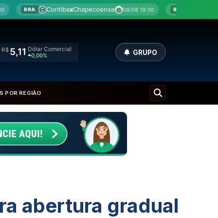
iba
x
Chapecoense
Botafogo
x
Fluminense
08/08 19:30
08/
BRA
Dólar Comercial
R$
5,11
GRUPO
0,00%
S POR REGIÃO
ra abertura gradual