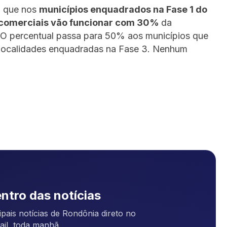
u que nos
municípios enquadrados na Fase 1 do
s comerciais vão funcionar com 30%
da
 O percentual passa para 50% aos municípios que
 localidades enquadradas na Fase 3. Nenhum
ntro das notícias
pais notícias de Rondônia direto no
ail, toda manhã.