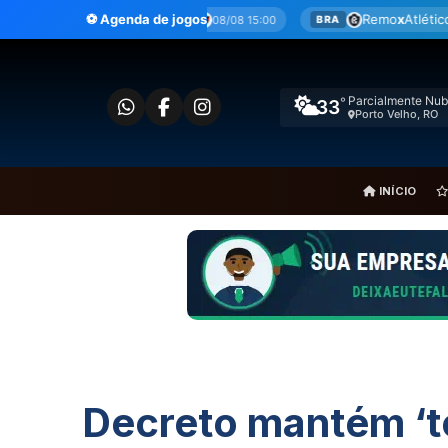
Ir
 Nova
x
Sport
⚽ Agenda de jogos
Remo
x
Atlético-MG
08/08 15:00
08/08 17:30
BRA
para
o
conteúdo
Parcialmente Nub
°
33
Porto Velho, RO
INÍCIO
Decreto mantém ‘to