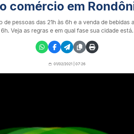
o comércio em Rondôn
 de pessoas das 21h às 6h e a venda de bebidas a
6h. Veja as regras e em qual fase sua cidade está.
01/02/2021 | 07:26