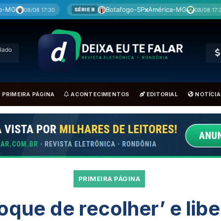
Botafogo-SP
x
América-MG
Corit
08/08 17:30
SÉRIE B
BRA
lado
PRIMEIRA PÁGINA
ACONTECIMENTOS
EDITORIAL
NOTÍCIA
PRIMEIRA PÁGINA
que de recolher’ e libe