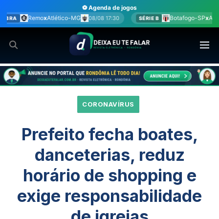
Ir
⚽ Agenda de jogos
para
Botafogo-SP
x
América-MG
08/08 17:30
08/08 17:30
SÉRIE B
o
conteúdo
CORONAVÍRUS
Prefeito fecha boates,
danceterias, reduz
horário de shopping e
exige responsabilidade
de igrejas