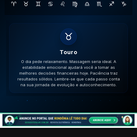
♈
♉
♊
♋
♌
♍
♎
♏
♐
♑
♊
Gemeos
O dia pede movimento. Caminhe, corra, pedale. A
versatilidade é seu ponto forte; use-a para resolver
impasses de forma criativa. A versatilidade ajudará no
sucesso. Lembre-se que cada passo conta na sua
jornada de evolução e autoconhecimento.