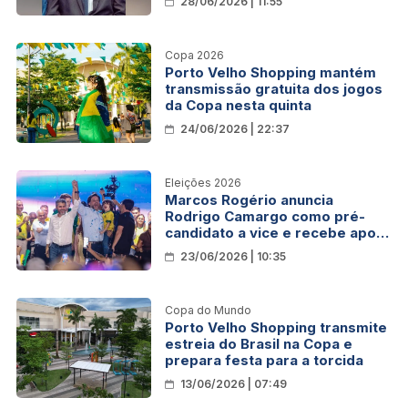
28/06/2026 | 11:55
Copa 2026
Porto Velho Shopping mantém
transmissão gratuita dos jogos
da Copa nesta quinta
24/06/2026 | 22:37
Eleições 2026
Marcos Rogério anuncia
Rodrigo Camargo como pré-
candidato a vice e recebe apoio
oficial do prefeito de Porto
23/06/2026 | 10:35
Velho, Léo Moraes
Copa do Mundo
Porto Velho Shopping transmite
estreia do Brasil na Copa e
prepara festa para a torcida
13/06/2026 | 07:49