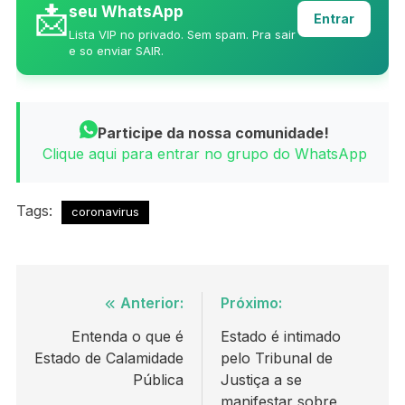
📩
seu WhatsApp
Entrar
Lista VIP no privado. Sem spam. Pra sair
e so enviar SAIR.
Participe da nossa comunidade!
Clique aqui para entrar no grupo do WhatsApp
Tags:
coronavirus
Navegação
Anterior:
Próximo:
de
Entenda o que é
Estado é intimado
Estado de Calamidade
pelo Tribunal de
Post
Pública
Justiça a se
manifestar sobre