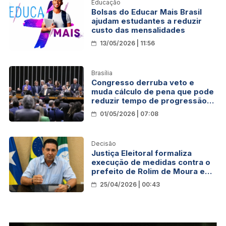
Educação
Bolsas do Educar Mais Brasil
ajudam estudantes a reduzir
custo das mensalidades
13/05/2026 | 11:56
Brasília
Congresso derruba veto e
muda cálculo de pena que pode
reduzir tempo de progressão
de Bolsonaro
01/05/2026 | 07:08
Decisão
Justiça Eleitoral formaliza
execução de medidas contra o
prefeito de Rolim de Moura em
decorrência de fraude
25/04/2026 | 00:43
documental nas eleições de
2024