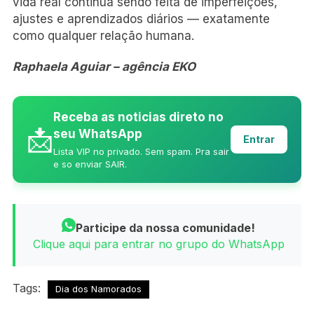
vida real continua sendo feita de imperfeições,
ajustes e aprendizados diários — exatamente
como qualquer relação humana.
Raphaela Aguiar – agência EKO
Receba as noticias direto no
📩
seu WhatsApp
Entrar
Lista VIP no privado. Sem spam. Pra sair
e so enviar SAIR.
Participe da nossa comunidade!
Clique aqui para entrar no grupo do WhatsApp
Tags:
Dia dos Namorados