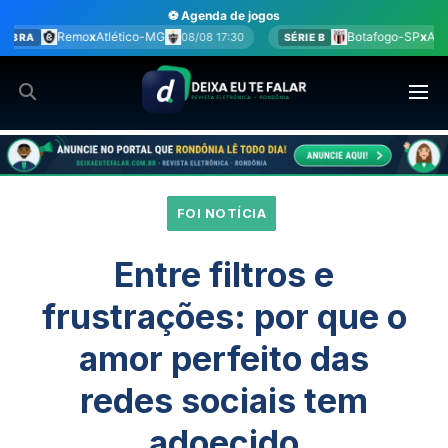
Ir
⚽ Agenda de jogos
para
Botafogo-SP
x
América-MG
8/08 17:30
08/08 17:30
SÉRIE B
BR
o
conteúdo
FOI NOTÍCIA
Entre filtros e
frustrações: por que o
amor perfeito das
redes sociais tem
adoecido