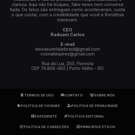
clareza. Aqui não há truques, fake news nem conversa
fiada. Os fatos são entregues como aconteceram, custe
o que custar, com a credibilidade que você e Rondônia
merecem.
CEO
Raduam Carlos
E-mail
deixaeutefalarbrasil@gmail.com
rosinaldopires@gmail.com
Rua da Lua, 350, Floresta
CEP 76.806-460 | Porto Velho - RO
TERMOS DE USO
CONTATO
SOBRE NÓS
POLÍTICA DE COOKIES
POLÍTICA DE PRIVACIDADE
EXPEDIENTE
POLÍTICA EDITORIAL
POLÍTICA DE CORREÇÕES
PRINCÍPIOS ÉTICOS