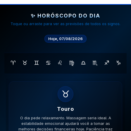
✨ HORÓSCOPO DO DIA
Toque ou arraste para ver as previsões de todos os signos.
Hoje, 07/08/2026
♈
♉
♊
♋
♌
♍
♎
♏
♐
♑
♊
Gemeos
O dia pede movimento. Caminhe, corra, pedale. A
versatilidade é seu ponto forte; use-a para resolver
impasses de forma criativa. A versatilidade ajudará no