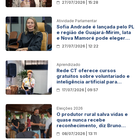
27/07/2026 | 15:28
Atividade Parlamentar
Sofia Andrade é lançada pelo PL
e região de Guajará-Mirim, Iata
e Nova Mamoré pode eleger
sua primeira deputada federal
27/07/2026 | 12:22
Aprendizado
Rede CT oferece cursos
gratuitos sobre voluntariado e
inteligência artificial para
organizações sociais
17/07/2026 | 09:57
Eleições 2026
O produtor rural salva vidas e
quase nunca recebe
reconhecimento, diz Bruno
Bolsonaro Scheid ao destacar
08/07/2026 | 13:11
doações ao Hospital de Amor