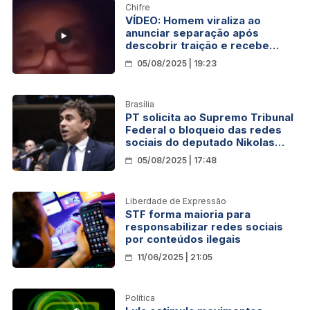
Chifre
VÍDEO: Homem viraliza ao
anunciar separação após
descobrir traição e recebe
apoio nas redes sociais
05/08/2025 | 19:23
Brasília
PT solicita ao Supremo Tribunal
Federal o bloqueio das redes
sociais do deputado Nikolas
Ferreira por disseminação de
05/08/2025 | 17:48
notícias falsas e ataques
institucionais
Liberdade de Expressão
STF forma maioria para
responsabilizar redes sociais
por conteúdos ilegais
11/06/2025 | 21:05
Política