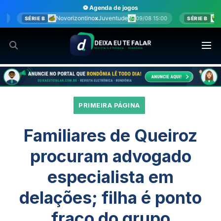
Ir
⚽ Agenda de jogos
para
zontino
x
Juventude
Cuiabá
x
Fortaleza
09/08 15:00
09/08 1
SÉRIE B
o
conteúdo
PRIMEIRA PÁGINA
Familiares de Queiroz
procuram advogado
especialista em
delações; filha é ponto
fraco do grupo