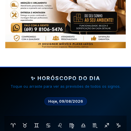
✨ HORÓSCOPO DO DIA
Toque ou arraste para ver as previsões de todos os signos.
Hoje, 09/08/2026
♈
♉
♊
♋
♌
♍
♎
♏
♐
♑