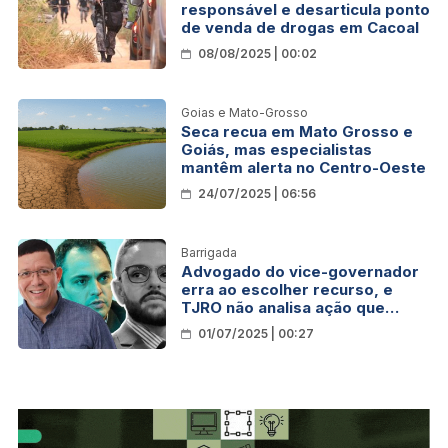
responsável e desarticula ponto
de venda de drogas em Cacoal
08/08/2025 | 00:02
Goias e Mato-Grosso
Seca recua em Mato Grosso e
Goiás, mas especialistas
mantêm alerta no Centro-Oeste
24/07/2025 | 06:56
Barrigada
Advogado do vice-governador
erra ao escolher recurso, e
TJRO não analisa ação que
questiona emenda sobre
01/07/2025 | 00:27
exercício do cargo de
governador