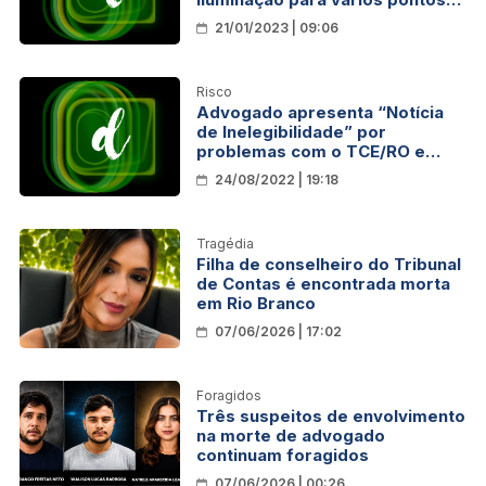
de Porto Velho
21/01/2023 | 09:06
Risco
Advogado apresenta “Notícia
de Inelegibilidade” por
problemas com o TCE/RO e
complica registro de
24/08/2022 | 19:18
candidatura de Alan Queiroz
Tragédia
Filha de conselheiro do Tribunal
de Contas é encontrada morta
em Rio Branco
07/06/2026 | 17:02
Foragidos
Três suspeitos de envolvimento
na morte de advogado
continuam foragidos
07/06/2026 | 00:26