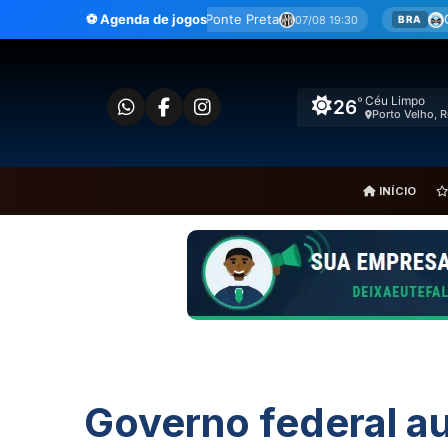
Ir
Ceará
x
Ponte Preta
⚽ Agenda de jogos
Grêmio
x
São Paulo
07/08 19:30
08
B
BRA
para
o
conteúdo
Céu Limpo
°
26
Porto Velho, 
INÍCIO
Governo federal a