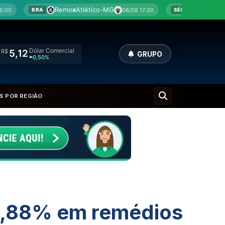
o
x
Atlético-MG
Botafogo-SP
x
América-MG
08/08 17:30
SÉRIE B
Dólar Comercial
R$
5,12
GRUPO
0,50%
S POR REGIÃO
 4,88% em remédios