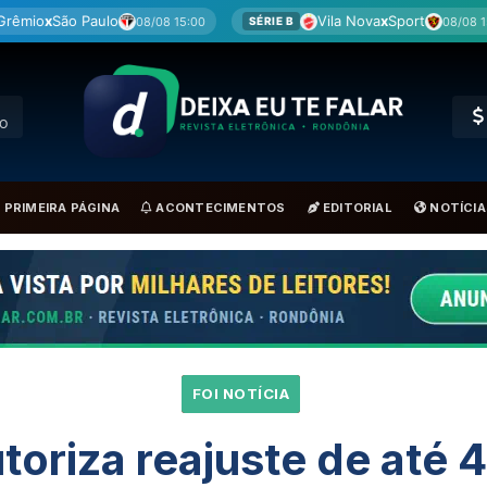
Vila Nova
x
Sport
Rem
/08 15:00
08/08 15:00
SÉRIE B
BRA
RO
PRIMEIRA PÁGINA
ACONTECIMENTOS
EDITORIAL
NOTÍCIA
FOI NOTÍCIA
utoriza reajuste de até