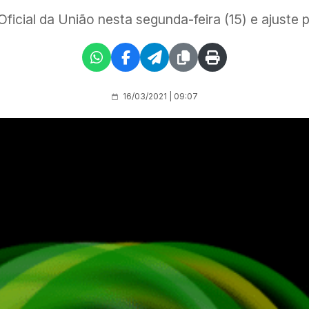
 Oficial da União nesta segunda-feira (15) e ajust
16/03/2021 | 09:07