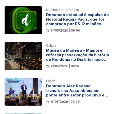
Indícios de Corrupção
Deputado estadual é expulso do
Hospital Regina Pacis, que foi
comprado por R$ 12 milhões
pelo Governo de Rondônia
14/05/2020 | 09:04
Cultura
Museu da Madeira – Mamoré
reforça preservação da história
de Rondônia no Dia Internacional
dos Museus
18/05/2026 | 10:35
Fórum
Deputado Alex Redano
transforma Assembleia em
ponte entre setor produtivo e
economia de Rondônia
15/05/2026 | 09:29