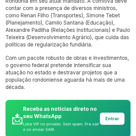
Rondônia em seu atual mandato. A comitiva deve
contar com a presença de diversos ministros,
como Renan Filho (Transportes), Simone Tebet
(Planejamento), Camilo Santana (Educação),
Alexandre Padilha (Relações Institucionais) e Paulo
Teixeira (Desenvolvimento Agrário), que cuida das
políticas de regularização fundiária.
Com um pacote robusto de obras e investimentos,
o governo federal pretende intensificar sua
atuação no estado e destravar projetos que a
população rondoniense aguarda há mais de uma
década.
Receba as noticias direto no
📩
seu WhatsApp
Entrar
Lista VIP no privado. Sem spam. Pra sair
e so enviar SAIR.