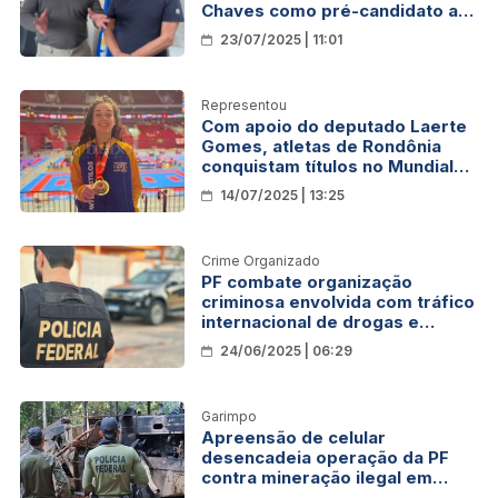
Chaves como pré-candidato ao
governo em 2026
23/07/2025 | 11:01
Representou
Com apoio do deputado Laerte
Gomes, atletas de Rondônia
conquistam títulos no Mundial
Internacional de Karatê
14/07/2025 | 13:25
Crime Organizado
PF combate organização
criminosa envolvida com tráfico
internacional de drogas e
lavagem de dinheiro em
24/06/2025 | 06:29
Rondônia
Garimpo
Apreensão de celular
desencadeia operação da PF
contra mineração ilegal em
terra indígena de Rondônia