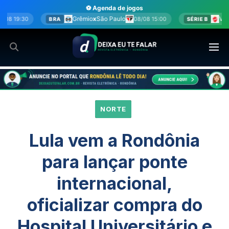
Ir
⚽ Agenda de jogos
para
êmio
x
São Paulo
Vila Nova
x
Sport
08/08 15:00
08/08 15:00
SÉRIE B
o
conteúdo
NORTE
Lula vem a Rondônia
para lançar ponte
internacional,
oficializar compra do
Hospital Universitário e