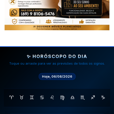
✨ HORÓSCOPO DO DIA
Toque ou arraste para ver as previsões de todos os signos.
Hoje, 06/08/2026
♈
♉
♊
♋
♌
♍
♎
♏
♐
♑