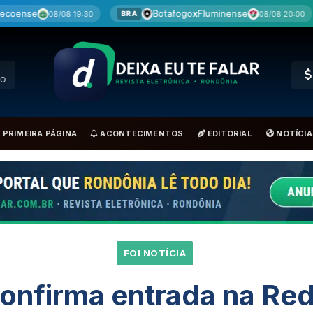
Botafogo
x
Fluminense
Cruzeiro
x
Mira
08/08 20:00
BRA
BRA
RO
PRIMEIRA PÁGINA
ACONTECIMENTOS
EDITORIAL
NOTÍCIA
FOI NOTÍCIA
onfirma entrada na Re