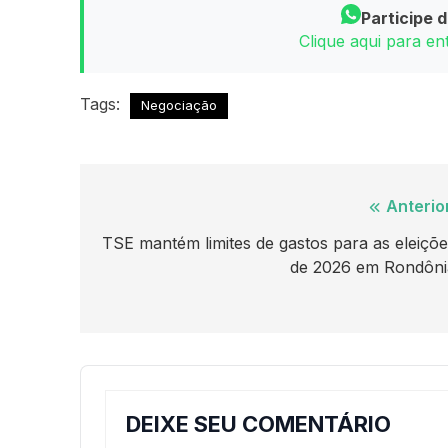
Participe 
Clique aqui para e
Tags:
Negociação
Navegação
Anterio
de
TSE mantém limites de gastos para as eleiçõ
de 2026 em Rondôni
Post
DEIXE SEU COMENTÁRIO