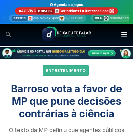
Ir
⚽ Agenda de jogos
para
AO VIVO
Corinthians
1 x 0
Internacional
COPA BR
o
va
x
Sport
Remo
x
Atlético-MG
08/08 15:00
08/08 17:30
BRA
S
conteúdo
ENTRETENIMENTO
Barroso vota a favor de
MP que pune decisões
contrárias à ciência
O texto da MP definiu que agentes públicos