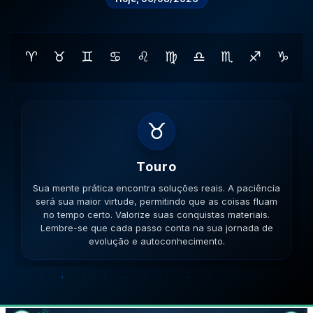
♈
♉
♊
♋
♌
♍
♎
♏
♐
♑
♊
Gemeos
Sua lógica é impecável hoje. A versatilidade é seu
ponto forte; use-a para resolver impasses de forma
criativa. Esteja aberto a novas ideias. Lembre-se que
cada passo conta na sua jornada de evolução e
autoconhecimento.