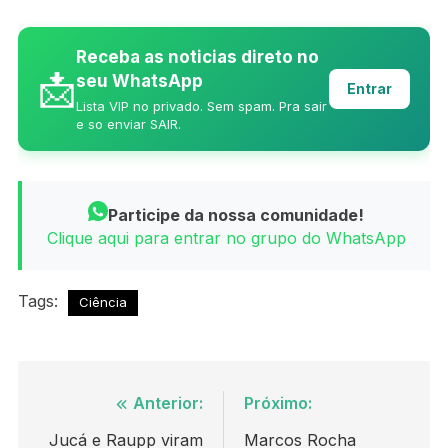
Receba as noticias direto no
📩
seu WhatsApp
Entrar
Lista VIP no privado. Sem spam. Pra sair
e so enviar SAIR.
Participe da nossa comunidade!
Clique aqui para entrar no grupo do WhatsApp
Tags:
Ciência
Navegação
Anterior:
Próximo:
de
Jucá e Raupp viram
Marcos Rocha