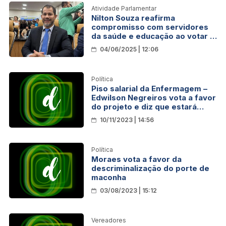
Atividade Parlamentar
Nilton Souza reafirma
compromisso com servidores
da saúde e educação ao votar a
favor de pautas de valorização
04/06/2025 | 12:06
Política
Piso salarial da Enfermagem –
Edwilson Negreiros vota a favor
do projeto e diz que estará
sempre do lado da categoria
10/11/2023 | 14:56
Política
Moraes vota a favor da
descriminalização do porte de
maconha
03/08/2023 | 15:12
Vereadores