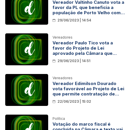
Vereador Valtinho Canuto vota a
favor da PL que beneficia a
população de Porto Velho com
melhorias na saúde básica
29/06/2023 | 14:54
Vereadores
Vereador Paulo Tico vota a
favor do Projeto de Lei
aprovado pela Câmara que
autoriza contratação de
29/06/2023 | 14:51
médicos como pessoa jurídica
Vereadores
Vereador Edimilson Dourado
vota favorável ao Projeto de Lei
que permite contratação de
médicos
22/06/2023 | 15:02
Política
Votação do marco fiscal é
concluída na Câmara e texto vai