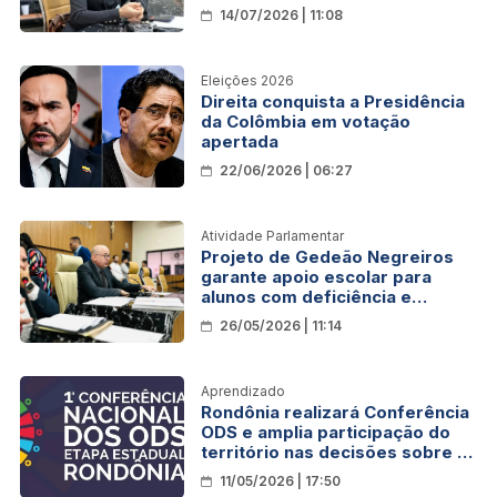
Câmara de Porto Velho
14/07/2026 | 11:08
Eleições 2026
Direita conquista a Presidência
da Colômbia em votação
apertada
22/06/2026 | 06:27
Atividade Parlamentar
Projeto de Gedeão Negreiros
garante apoio escolar para
alunos com deficiência e
autismo
26/05/2026 | 11:14
Aprendizado
Rondônia realizará Conferência
ODS e amplia participação do
território nas decisões sobre o
país
11/05/2026 | 17:50