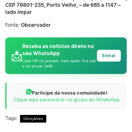
CEP 76801-235, Porto Velho, – de 685 a 1147 –
lado ímpar
Fonte:
Observador
Receba as noticias direto no
📩
seu WhatsApp
Entrar
Lista VIP no privado. Sem spam. Pra sair
e so enviar SAIR.
Participe da nossa comunidade!
Clique aqui para entrar no grupo do WhatsApp
Tags:
Gonçalves