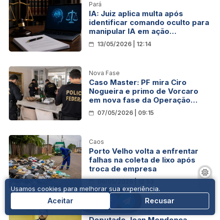
Pará
IA: Juiz aplica multa após
identificar comando oculto para
manipular IA em ação
trabalhista
13/05/2026 | 12:14
Nova Fase
Caso Master: PF mira Ciro
Nogueira e primo de Vorcaro
em nova fase da Operação
Compliance Zero
07/05/2026 | 09:15
Caos
Porto Velho volta a enfrentar
falhas na coleta de lixo após
troca de empresa
06/05/2026 | 12:53
Usamos cookies para melhorar sua experiência.
Aceitar
Recusar
Atividade Parlamentar
Deputado Jean Mendonça