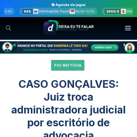
Ir
⚽ Agenda de jogos
para
Grêmio
x
São Paulo
Vila Nova
x
Sport
08/08 15:00
08/0
A
SÉRIE B
o
conteúdo
FOI NOTÍCIA
CASO GONÇALVES:
Juiz troca
administradora judicial
por escritório de
advocacia