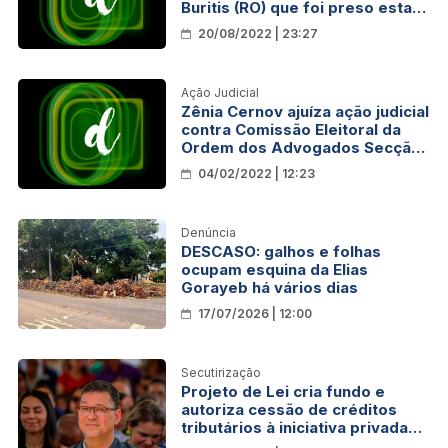
Buritis (RO) que foi preso esta
semana
20/08/2022 | 23:27
Ação Judicial
Zênia Cernov ajuíza ação judicial
contra Comissão Eleitoral da
Ordem dos Advogados Secção
Rondônia
04/02/2022 | 12:23
Denúncia
DESCASO: galhos e folhas
ocupam esquina da Elias
Gorayeb há vários dias
17/07/2026 | 12:00
Secutirização
Projeto de Lei cria fundo e
autoriza cessão de créditos
tributários à iniciativa privada
em troca de dinheiro imediato