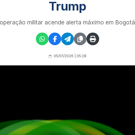
Trump
operação militar acende alerta máximo em Bogotá
05/01/2026 | 05:28