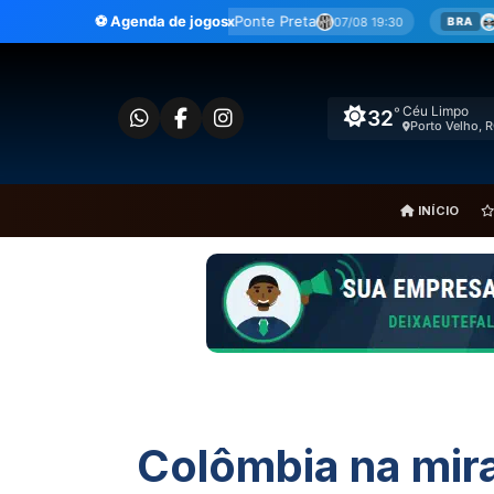
Ir
Ceará
x
Ponte Preta
⚽ Agenda de jogos
Grêmio
x
São Paulo
07/08 19:30
0
 B
BRA
para
o
conteúdo
Céu Limpo
°
32
Porto Velho, 
INÍCIO
Colômbia na mir