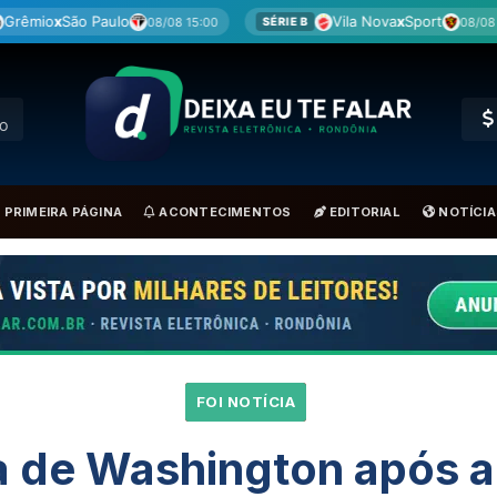
Vila Nova
x
Sport
Re
8/08 15:00
08/08 15:00
SÉRIE B
BRA
RO
PRIMEIRA PÁGINA
ACONTECIMENTOS
EDITORIAL
NOTÍCIA
FOI NOTÍCIA
a de Washington após 