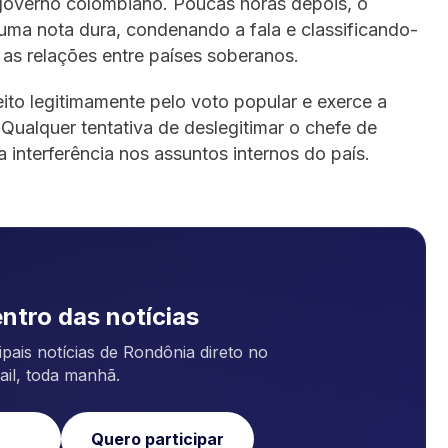
 governo colombiano. Poucas horas depois, o
 uma nota dura, condenando a fala e classificando-
as relações entre países soberanos.
eito legitimamente pelo voto popular e exerce a
 Qualquer tentativa de deslegitimar o chefe de
a interferência nos assuntos internos do país.
ntro das notícias
pais notícias de Rondônia direto no
ail, toda manhã.
Quero participar