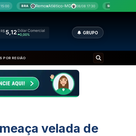
mo
x
Atlético-MG
Botafogo-SP
x
América-MG
08/08 17:30
SÉRIE B
Dólar Comercial
R$
5,12
GRUPO
0,00%
S POR REGIÃO
ameaça velada de