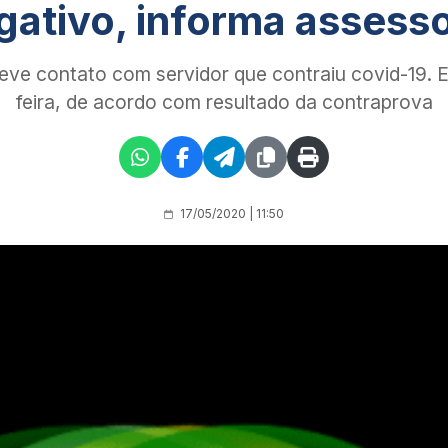
gativo, informa assesso
ve contato com servidor que contraiu covid-19. El
feira, de acordo com resultado da contraprova
17/05/2020 | 11:50