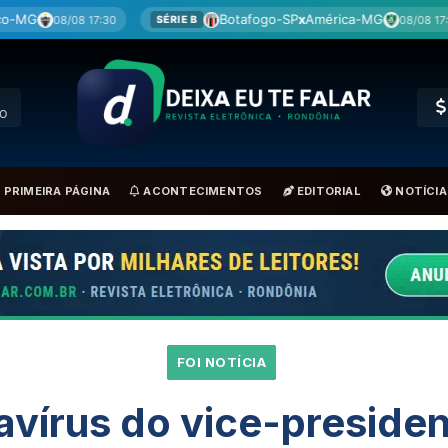
Botafogo-SP
x
América-MG
Coritiba
08/08 17:30
SÉRIE B
BRA
RO
PRIMEIRA PÁGINA
ACONTECIMENTOS
EDITORIAL
NOTÍCIA
FOI NOTÍCIA
vírus do vice-presiden