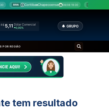
x
Chapecoense
Botafogo
x
Fluminense
08/08 19:30
08/08 
BRA
Dólar Comercial
R$
5,11
GRUPO
0,00%
S POR REGIÃO
te tem resultado