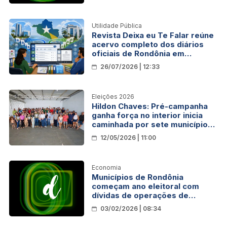
Covid-19
Utilidade Pública
Revista Deixa eu Te Falar reúne
acervo completo dos diários
oficiais de Rondônia em
plataforma gratuita
26/07/2026 | 12:33
Eleições 2026
Hildon Chaves: Pré-campanha
ganha força no interior inicia
caminhada por sete municípios
de Rondônia
12/05/2026 | 11:00
Economia
Municípios de Rondônia
começam ano eleitoral com
dívidas de operações de
crédito
03/02/2026 | 08:34