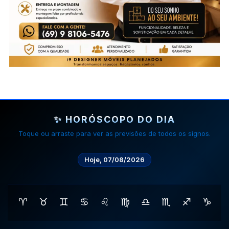
✨ HORÓSCOPO DO DIA
Toque ou arraste para ver as previsões de todos os signos.
Hoje, 07/08/2026
♈
♉
♊
♋
♌
♍
♎
♏
♐
♑