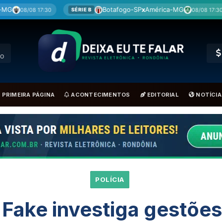
Botafogo-SP
x
América-MG
Coritiba
08/08 17:30
SÉRIE B
BRA
RO
PRIMEIRA PÁGINA
ACONTECIMENTOS
EDITORIAL
NOTÍCIA
POLÍCIA
Fake investiga gestões