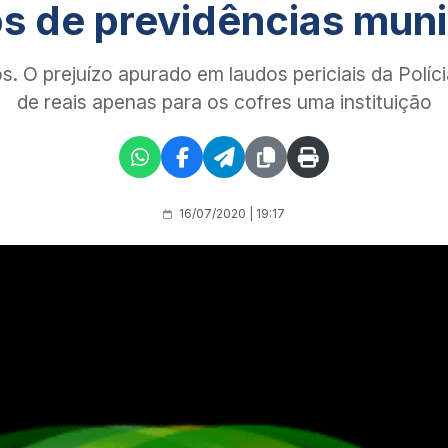
s de previdências muni
O prejuízo apurado em laudos periciais da Polícia
de reais apenas para os cofres uma instituição
16/07/2020 | 19:17