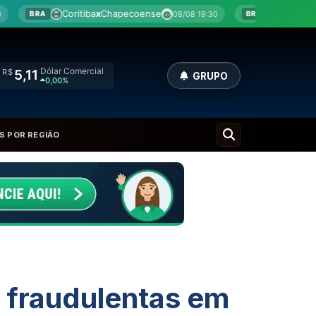
x
Chapecoense
Botafogo
x
Fluminense
08/08 19:30
08/08 
BRA
Dólar Comercial
R$
5,11
GRUPO
0,00%
S POR REGIÃO
 fraudulentas em