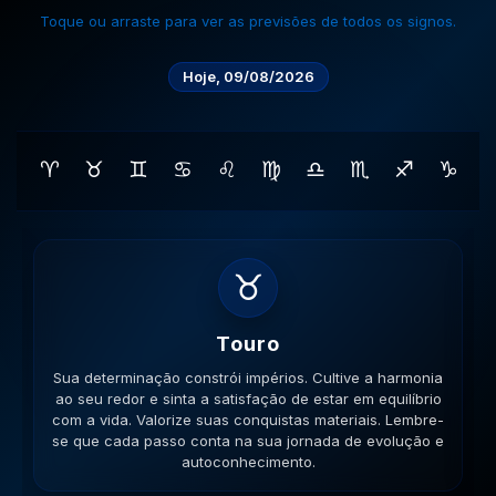
Toque ou arraste para ver as previsões de todos os signos.
Hoje, 09/08/2026
♈
♉
♊
♋
♌
♍
♎
♏
♐
♑
♊
Gemeos
Sua habilidade manual pode ser útil. Conecte-se com
pessoas que compartilham seus ideais e veja como a
colaboração gera frutos. Esteja aberto a novas ideias.
Lembre-se que cada passo conta na sua jornada de
evolução e autoconhecimento.