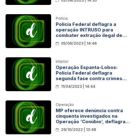
02/08/2023 | 14:35
Polícia
Polícia Federal deflagra a
operação INTRUSO para
combater extração ilegal de
minérios em Terra Indígena
05/06/2023 | 14:46
Interior
Operação Espanta-Lobos:
Polícia Federal deflagra
segunda fase contra crimes
ambientais em Rondônia
11/04/2023 | 14:44
Operação
MP oferece denúncia contra
cinquenta investigados na
Operação ‘Conúbio’, deflagrada
pela Polícia Federal
26/10/2022 | 13:48