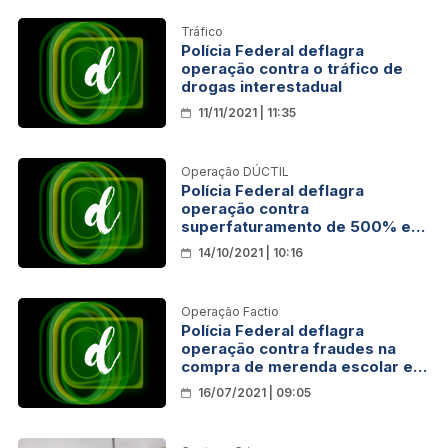
Tráfico
Polícia Federal deflagra
operação contra o tráfico de
drogas interestadual
11/11/2021 | 11:35
Operação DÚCTIL
Polícia Federal deflagra
operação contra
superfaturamento de 500% em
máscaras vendidas à Sesau
14/10/2021 | 10:16
Operação Factio
Polícia Federal deflagra
operação contra fraudes na
compra de merenda escolar em
Rondônia
16/07/2021 | 09:05