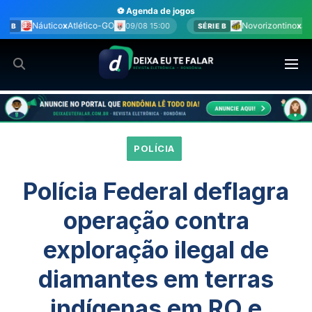
Ir
⚽ Agenda de jogos
para
co-GO
Novorizontino
x
Juventude
09/08 15:00
09/08 15:00
SÉRIE B
o
conteúdo
POLÍCIA
Polícia Federal deflagra
operação contra
exploração ilegal de
diamantes em terras
indígenas em RO e