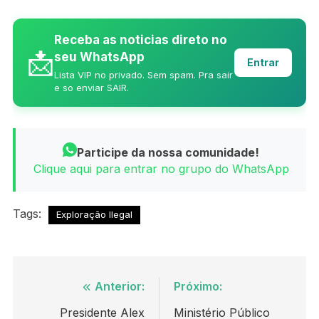
Receba as noticias direto no
📩
seu WhatsApp
Entrar
Lista VIP no privado. Sem spam. Pra sair
e so enviar SAIR.
Participe da nossa comunidade!
Clique aqui para entrar no grupo do WhatsApp
Tags:
Exploração Ilegal
Navegação
Anterior:
Próximo:
de
Presidente Alex
Ministério Público